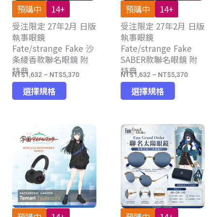
產
預購中
14+
預購中
14+
品
受注限定 27年2月 日版
受注限定 27年2月 日版
頁
執事眼鏡
執事眼鏡
面
Fate/strange Fake 沙
Fate/strange Fake
選
条綾香款聯名眼鏡 附
SABER款聯名眼鏡 附
擇
特典
特典
選
NT$
1,632
–
NT$
5,370
NT$
1,632
–
NT$
5,370
價
價
項
此
此
格
格
選擇規格
選擇規格
產
產
範
範
品
品
圍：
圍：
有
有
NT$1,632
NT$1,63
多
多
到
到
種
種
NT$5,370
NT$5,37
款
款
式。
式。
可
可
在
在
產
產
預購中
14+
預購中
14+