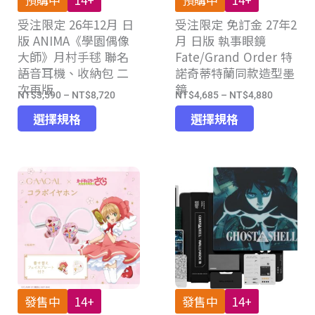
品
品
受注限定 26年12月 日
頁
受注限定 免訂金 27年2
頁
版 ANIMA《學園偶像
月 日版 執事眼鏡
面
面
大師》月村手毬 聯名
Fate/Grand Order 特
選
選
語音耳機、收納包 二
諾奇蒂特蘭同款造型墨
擇
擇
次再版
鏡
選
選
NT$
3,590
–
NT$
8,720
NT$
4,685
–
NT$
4,880
價
價
項
項
此
此
格
格
選擇規格
選擇規格
產
產
範
範
品
品
圍：
圍：
有
有
NT$3,590
NT$4,68
多
多
到
到
種
種
NT$8,720
NT$4,88
款
款
式。
式。
可
可
在
在
產
產
發售中
14+
發售中
14+
品
品