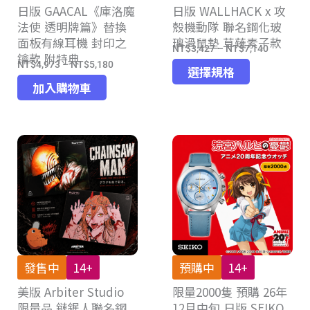
日版 GAACAL《庫洛魔
頁
日版 WALLHACK x 攻
頁
法使 透明牌篇》替換
殼機動隊 聯名鋼化玻
面
面
面板有線耳機 封印之
璃滑鼠墊 草薙素子款
選
選
NT$
3,427
–
NT$
7,140
價
鑰款 附特典
擇
擇
NT$
4,973
–
NT$
5,180
此
價
格
選擇規格
選
選
產
格
加入購物車
範
項
項
品
範
圍：
有
圍：
NT$3,42
多
NT$4,973
到
種
到
NT$7,14
款
NT$5,180
式。
可
在
產
品
發售中
14+
預購中
14+
頁
美版 Arbiter Studio
限量2000隻 預購 26年
面
限量品 鏈鋸人聯名鋼
12月中旬 日版 SEIKO
選