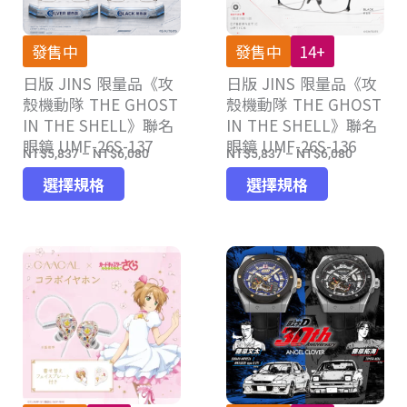
發售中
發售中
14+
日版 JINS 限量品《攻
日版 JINS 限量品《攻
殼機動隊 THE GHOST
殼機動隊 THE GHOST
IN THE SHELL》聯名
IN THE SHELL》聯名
眼鏡 UMF-26S-137
眼鏡 UMF-26S-136
NT$
5,837
–
NT$
6,080
NT$
5,837
–
NT$
6,080
價
價
此
此
格
格
選擇規格
選擇規格
產
產
範
範
品
品
圍：
圍：
有
有
NT$5,837
NT$5,83
多
多
到
到
種
種
NT$6,080
NT$6,08
款
款
式。
式。
可
可
在
在
產
產