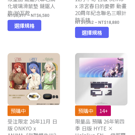
化玻璃滑鼠墊 鏈鋸人
x 涼宮春日的憂鬱 動畫
擇
款/帕瓦款
20周年紀念聯名三眼計
選
NT$
6,317
–
NT$
6,580
價
時手錶
項
NT$
9,062
–
NT$
18,880
此
價
格
選擇規格
此
產
格
選擇規格
範
產
品
範
圍：
品
有
圍：
NT$6,317
有
多
NT$9,0
到
多
種
到
NT$6,580
種
款
NT$18,
款
式。
式。
可
可
在
在
產
產
品
預購中
預購中
14+
品
頁
受注限定 26年11月 日
限量品 預購 26年第四
頁
面
版 ONKYO x
季 日版 HYTE ×
面
選