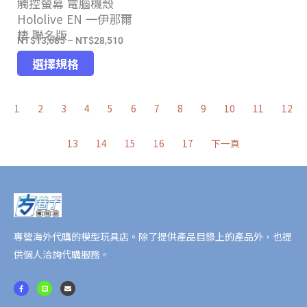
觸控螢幕 電腦機殼
擇
選
Hololive EN 一伊那爾
選
項
棲 聯名版
項
NT$
13,685
–
NT$
28,510
價
此
格
選擇規格
產
範
品
圍：
1
2
3
4
5
6
7
8
9
10
11
12
有
NT$13,685
多
到
13
14
15
16
17
下一頁
種
NT$28,510
款
式。
可
在
產
專營海外代購的模型玩具店。除了提供產品目錄上的產品外，也提
品
供個人洽詢代購服務。
頁
面
F
L
E
a
i
n
c
n
v
選
e
e
e