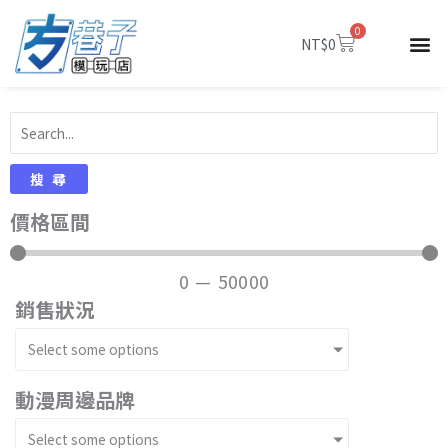
跳
0
至
購
NT$
0
物
主
籃
要
內
容
搜尋
價格區間
0
—
50000
銷售狀況
Select some options
動漫周邊品牌
Select some options