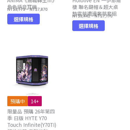
ANIMA《無職轉生Ⅲ》
Hololive EN 一伊那爾
選
擇
角色語音耳機
棲 聯名鍵帽＆超大桌
擇
選
NT$
3,173
–
NT$
7,870
價
墊電競週邊奢華套組
選
項
NT$
3,442
–
NT$
7,170
此
價
格
選擇規格
項
此
產
格
選擇規格
範
產
品
範
圍：
品
有
圍：
NT$3,173
有
多
NT$3,44
到
多
種
到
NT$7,870
種
款
NT$7,17
款
式。
式。
可
可
在
在
產
產
品
預購中
14+
品
頁
限量品 預購 26年第四
頁
面
季 日版 HYTE Y70
面
選
Touch Infinite(Y70TI)
選
擇