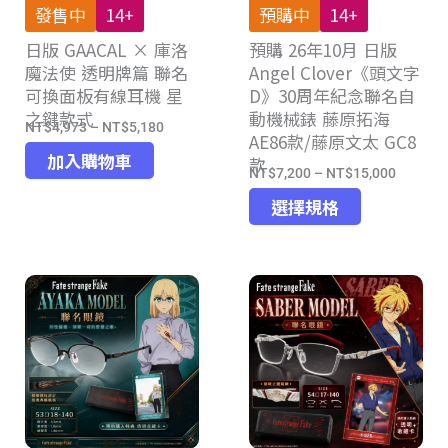
發售中
14+
預購中
14+
品
品
日版 GAACAL × 庫洛
頁
預購 26年10月 日版
頁
魔法使 透明牌篇 聯名
Angel Clover《頭文字
面
面
可換面板有線耳機 星
D》30周年紀念聯名自
選
選
之鍵款式
動機械錶 藤原拓海
擇
擇
NT$
4,973
–
NT$
5,180
價
AE86款/藤原文太 GC8
選
選
格
加入購物車
款
項
項
NT$
7,200
–
NT$
15,000
價
範
此
格
選擇規格
圍：
產
範
NT$4,973
品
圍：
到
有
NT$7,2
NT$5,180
多
到
種
NT$15,
款
式。
可
在