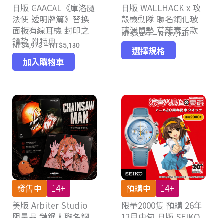
日版 GAACAL《庫洛魔
頁
日版 WALLHACK x 攻
頁
法使 透明牌篇》替換
殼機動隊 聯名鋼化玻
面
面
面板有線耳機 封印之
璃滑鼠墊 草薙素子款
選
選
NT$
3,427
–
NT$
7,140
價
鑰款 附特典
擇
擇
NT$
4,973
–
NT$
5,180
此
價
格
選擇規格
選
選
產
格
加入購物車
範
項
項
品
範
圍：
有
圍：
NT$3,42
多
NT$4,973
到
種
到
NT$7,14
款
NT$5,180
式。
可
在
產
品
發售中
14+
預購中
14+
頁
美版 Arbiter Studio
限量2000隻 預購 26年
面
限量品 鏈鋸人聯名鋼
12月中旬 日版 SEIKO
選