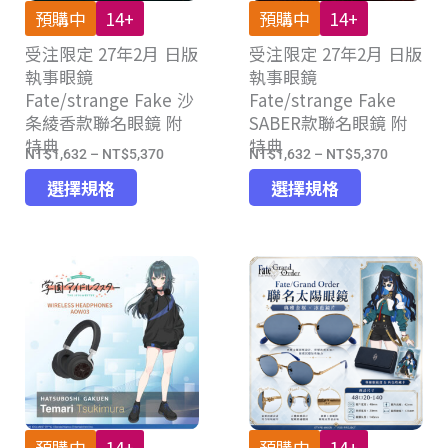
產
預購中
14+
預購中
14+
品
受注限定 27年2月 日版
受注限定 27年2月 日版
頁
執事眼鏡
執事眼鏡
面
Fate/strange Fake 沙
Fate/strange Fake
選
条綾香款聯名眼鏡 附
SABER款聯名眼鏡 附
擇
特典
特典
選
NT$
1,632
–
NT$
5,370
NT$
1,632
–
NT$
5,370
價
價
項
此
此
格
格
選擇規格
選擇規格
產
產
範
範
品
品
圍：
圍：
有
有
NT$1,632
NT$1,63
多
多
到
到
種
種
NT$5,370
NT$5,37
款
款
式。
式。
可
可
在
在
產
產
預購中
14+
預購中
14+