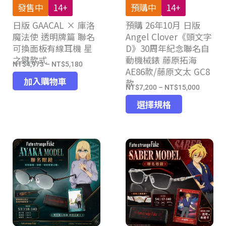
發售中
14+
預購中
14+
品
品
日版 GAACAL × 庫洛
頁
預購 26年10月 日版
頁
魔法使 透明牌篇 聯名
Angel Clover《頭文字
面
面
可換面板有線耳機 星
D》30周年紀念聯名自
選
選
之鍵款式
動機械錶 藤原拓海
擇
擇
NT$
4,973
–
NT$
5,180
價
AE86款/藤原文太 GC8
選
選
格
加入購物車
款
項
項
NT$
7,200
–
NT$
15,000
價
範
此
格
選擇規格
圍：
產
範
NT$4,973
品
圍：
到
有
NT$7,2
NT$5,180
多
到
種
NT$15,
款
式。
可
在