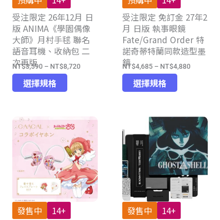
品
品
受注限定 26年12月 日
頁
受注限定 免訂金 27年2
頁
版 ANIMA《學園偶像
月 日版 執事眼鏡
面
面
大師》月村手毬 聯名
Fate/Grand Order 特
選
選
語音耳機、收納包 二
諾奇蒂特蘭同款造型墨
擇
擇
次再版
鏡
選
選
NT$
3,590
–
NT$
8,720
NT$
4,685
–
NT$
4,880
價
價
項
項
此
此
格
格
選擇規格
選擇規格
產
產
範
範
品
品
圍：
圍：
有
有
NT$3,590
NT$4,68
多
多
到
到
種
種
NT$8,720
NT$4,88
款
款
式。
式。
可
可
在
在
產
產
發售中
14+
發售中
14+
品
品