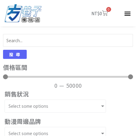
跳
0
至
購
NT$
0
物
主
籃
要
內
容
搜尋
價格區間
0
—
50000
銷售狀況
Select some options
動漫周邊品牌
Select some options