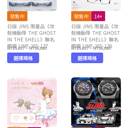
發售中
發售中
14+
日版 JINS 限量品《攻
日版 JINS 限量品《攻
殼機動隊 THE GHOST
殼機動隊 THE GHOST
IN THE SHELL》聯名
IN THE SHELL》聯名
眼鏡 UMF-26S-137
眼鏡 UMF-26S-136
NT$
5,837
–
NT$
6,080
NT$
5,837
–
NT$
6,080
價
價
此
此
格
格
選擇規格
選擇規格
產
產
範
範
品
品
圍：
圍：
有
有
NT$5,837
NT$5,83
多
多
到
到
種
種
NT$6,080
NT$6,08
款
款
式。
式。
可
可
在
在
產
產