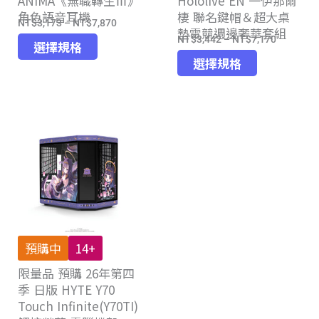
ANIMA《無職轉生Ⅲ》
Hololive EN 一伊那爾
選
擇
角色語音耳機
棲 聯名鍵帽＆超大桌
擇
選
NT$
3,173
–
NT$
7,870
價
墊電競週邊奢華套組
選
項
NT$
3,442
–
NT$
7,170
此
價
格
選擇規格
項
此
產
格
選擇規格
範
產
品
範
圍：
品
有
圍：
NT$3,173
有
多
NT$3,44
到
多
種
到
NT$7,870
種
款
NT$7,17
款
式。
式。
可
可
在
在
產
產
品
預購中
14+
品
頁
限量品 預購 26年第四
頁
面
季 日版 HYTE Y70
面
選
Touch Infinite(Y70TI)
選
擇