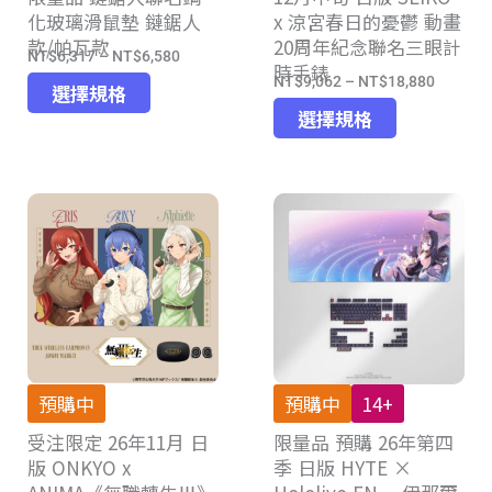
化玻璃滑鼠墊 鏈鋸人
x 涼宮春日的憂鬱 動畫
擇
款/帕瓦款
20周年紀念聯名三眼計
選
NT$
6,317
–
NT$
6,580
價
時手錶
項
NT$
9,062
–
NT$
18,880
此
價
格
選擇規格
此
產
格
選擇規格
範
產
品
範
圍：
品
有
圍：
NT$6,317
有
多
NT$9,0
到
多
種
到
NT$6,580
種
款
NT$18,
款
式。
式。
可
可
在
在
產
產
品
預購中
預購中
14+
品
頁
受注限定 26年11月 日
限量品 預購 26年第四
頁
面
版 ONKYO x
季 日版 HYTE ×
面
選