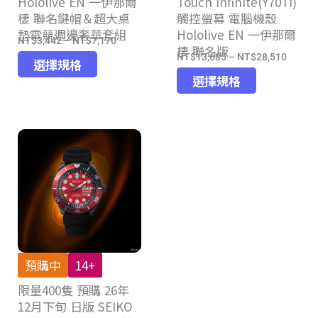
Hololive EN 一伊那爾
Touch Infinite(Y70TI)
選
擇
棲 聯名鍵帽＆超大桌
觸控螢幕 電腦機殼
擇
選
墊電競週邊奢華套組
Hololive EN 一伊那爾
選
項
NT$
3,442
–
NT$
7,170
價
棲 聯名版
項
NT$
13,685
–
NT$
28,510
此
價
格
選擇規格
此
產
格
選擇規格
範
產
品
範
圍：
品
有
圍：
NT$3,442
有
多
NT$13
到
多
種
到
NT$7,170
種
款
NT$28
款
式。
式。
可
可
在
在
產
產
品
預購中
14+
品
頁
限量400隻 預購 26年
頁
面
12月下旬 日版 SEIKO
面
選