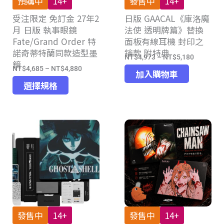
預購中
14+
發售中
14+
品
品
受注限定 免訂金 27年2
頁
日版 GAACAL《庫洛魔
頁
月 日版 執事眼鏡
法使 透明牌篇》替換
面
面
Fate/Grand Order 特
面板有線耳機 封印之
選
選
諾奇蒂特蘭同款造型墨
鑰款 附特典
擇
擇
NT$
4,973
–
NT$
5,180
價
鏡
選
選
NT$
4,685
–
NT$
4,880
價
格
加入購物車
項
項
此
格
選擇規格
範
產
範
圍：
品
圍：
NT$4,97
有
NT$4,685
到
多
到
NT$5,18
種
NT$4,880
款
式。
可
在
產
發售中
14+
發售中
14+
品