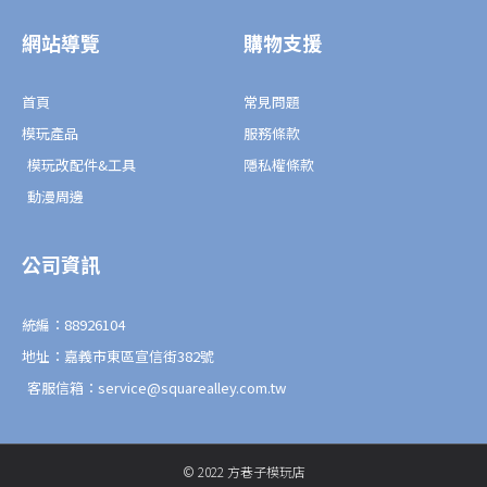
b
l
擇
o
o
o
p
網站導覽
購物支援
k
e
選
-
f
項
首頁
常見問題
模玩產品
服務條款
模玩改配件&工具
隱私權條款
動漫周邊
公司資訊
統編：88926104
地址：嘉義市東區宣信街382號
客服信箱：service@squarealley.com.tw
© 2022 方巷子模玩店