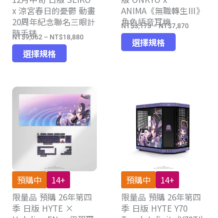
選
x 涼宮春日的憂鬱 動畫
ANIMA《無職轉生Ⅲ》
選
擇
20周年紀念聯名三眼計
角色語音耳機
擇
選
NT$
3,173
–
NT$
7,870
價
時手錶
選
項
NT$
9,062
–
NT$
18,880
此
價
格
選擇規格
項
此
產
格
選擇規格
範
產
品
範
圍：
品
有
圍：
NT$3,17
有
多
NT$9,062
到
多
種
到
NT$7,87
種
款
NT$18,880
款
式。
式。
可
可
在
在
產
產
品
預購中
14+
預購中
14+
品
頁
限量品 預購 26年第四
頁
限量品 預購 26年第四
面
季 日版 HYTE ×
季 日版 HYTE Y70
面
選