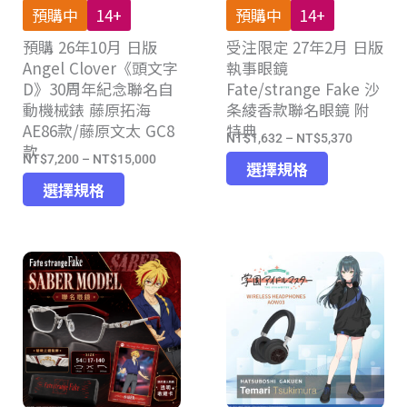
預購中
14+
預購中
14+
品
預購 26年10月 日版
頁
受注限定 27年2月 日版
Angel Clover《頭文字
執事眼鏡
面
D》30周年紀念聯名自
Fate/strange Fake 沙
選
動機械錶 藤原拓海
条綾香款聯名眼鏡 附
擇
AE86款/藤原文太 GC8
特典
選
NT$
1,632
–
NT$
5,370
價
款
項
NT$
7,200
–
NT$
15,000
此
價
格
選擇規格
此
產
格
選擇規格
範
產
品
範
圍：
品
有
圍：
NT$1,63
有
多
NT$7,200
到
多
種
到
NT$5,37
種
款
NT$15,000
款
式。
式。
可
可
在
在
產