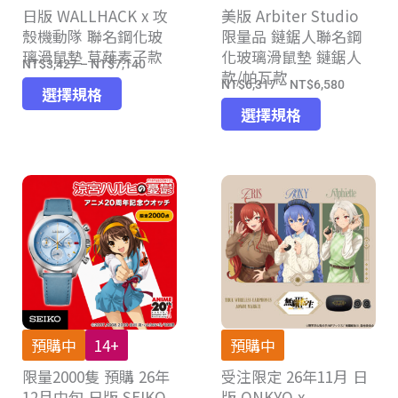
日版 WALLHACK x 攻
頁
美版 Arbiter Studio
殼機動隊 聯名鋼化玻
限量品 鏈鋸人聯名鋼
面
璃滑鼠墊 草薙素子款
化玻璃滑鼠墊 鏈鋸人
選
NT$
3,427
–
NT$
7,140
價
款/帕瓦款
擇
NT$
6,317
–
NT$
6,580
此
價
格
選擇規格
選
此
產
格
選擇規格
範
項
產
品
範
圍：
品
有
圍：
NT$3,427
有
多
NT$6,31
到
多
種
到
NT$7,140
種
款
NT$6,58
款
式。
式。
可
可
在
在
產
產
品
預購中
14+
預購中
品
頁
限量2000隻 預購 26年
受注限定 26年11月 日
頁
面
12月中旬 日版 SEIKO
版 ONKYO x
面