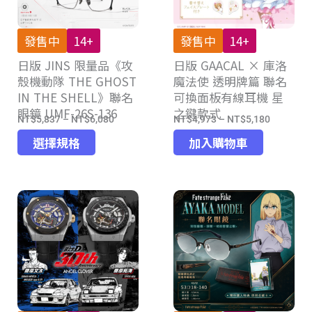
發售中
14+
發售中
14+
日版 JINS 限量品《攻
日版 GAACAL × 庫洛
殼機動隊 THE GHOST
魔法使 透明牌篇 聯名
IN THE SHELL》聯名
可換面板有線耳機 星
眼鏡 UMF-26S-136
之鍵款式
NT$
5,837
–
NT$
6,080
NT$
4,973
–
NT$
5,180
價
價
此
格
格
選擇規格
加入購物車
產
範
範
品
圍：
圍：
有
NT$5,837
NT$4,97
多
到
到
種
NT$6,080
NT$5,18
款
式。
可
在
產