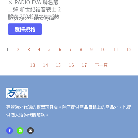
× RADIO EVA 聯名第
選
擇
二彈 新世紀福音戰士 2
擇
選
號機 200米潛水機械錶
選
項
NT$
17,827
–
NT$
37,140
價
項
此
格
選擇規格
產
範
品
圍：
1
2
3
4
5
6
7
8
9
10
11
12
有
NT$17,827
多
到
13
14
15
16
17
下一頁
種
NT$37,140
款
式。
可
在
產
專營海外代購的模型玩具店。除了提供產品目錄上的產品外，也提
品
供個人洽詢代購服務。
頁
面
F
L
E
a
i
n
c
n
v
選
e
e
e