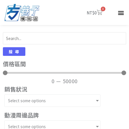
跳
0
至
購
NT$
0
物
主
籃
要
內
容
搜尋
價格區間
0
—
50000
銷售狀況
Select some options
動漫周邊品牌
Select some options