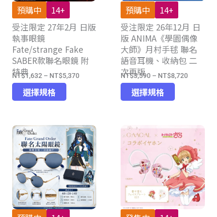
產
品
預購中
14+
預購中
14+
品
頁
受注限定 27年2月 日版
頁
受注限定 26年12月 日
面
執事眼鏡
版 ANIMA《學園偶像
面
選
Fate/strange Fake
大師》月村手毬 聯名
選
擇
SABER款聯名眼鏡 附
語音耳機、收納包 二
擇
選
特典
次再版
選
項
NT$
1,632
–
NT$
5,370
NT$
3,590
–
NT$
8,720
價
價
項
此
此
格
格
選擇規格
選擇規格
產
產
範
範
品
品
圍：
圍：
有
有
NT$1,632
NT$3,59
多
多
到
到
種
種
NT$5,370
NT$8,72
款
款
式。
式。
可
可
在
在
產
產