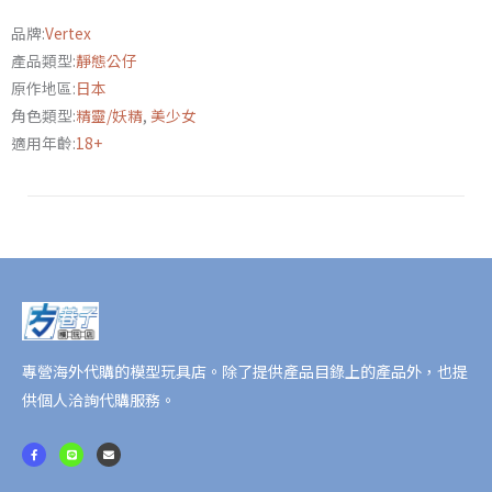
系
品牌:
Vertex
列
產品類型:
靜態公仔
精
原作地區:
日本
靈
角色類型:
精靈/妖精
,
美少女
村
適用年齡:
18+
第
七
村
民
希
露
維
雅
通
專營海外代購的模型玩具店。除了提供產品目錄上的產品外，也提
常
供個人洽詢代購服務。
版/
F
L
E
限
a
i
n
c
n
v
e
e
e
定
b
l