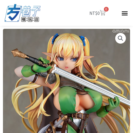
跳
0
至
購
NT$
0
物
主
籃
要
內
容