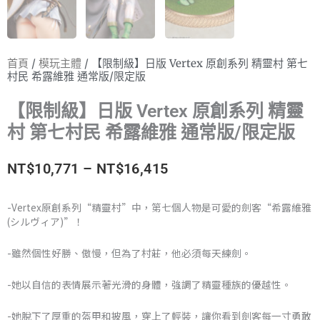
首頁
/
模玩主體
/ 【限制級】日版 Vertex 原創系列 精靈村 第七
村民 希露維雅 通常版/限定版
【限制級】日版 Vertex 原創系列 精靈
村 第七村民 希露維雅 通常版/限定版
價
NT$
10,771
–
NT$
16,415
格
-Vertex原創系列“精靈村”中，第七個人物是可愛的劍客“希露維雅
(シルヴィア)”！
範
圍：
-雖然個性好勝、傲慢，但為了村莊，他必須每天練劍。
NT$10,771
-她以自信的表情展示著光滑的身體，強調了精靈種族的優越性。
到
-她脫下了厚重的盔甲和披風，穿上了輕裝，讓你看到劍客每一寸勇敢