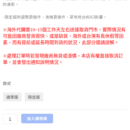
的身影。
NT$16,415
-限定版附姿勢更換件、表情更換件、草地地台和A3掛畫。
※
海外代購需
10~15
個工作天左右送達取貨門市，
實際情況有
可能因廠商發貨很快、或是缺貨、海外或台灣有長休假等因
素，而有提前或延長時間到貨的狀況，此部分還請諒解。
※
處理訂單時若發現廠商無貨或漲價，本店有權直接取消訂
單，並會發出通知說明情況。
【限
制
款式
級】
通常版
限定版
日
版
Vertex
加入購物車
原
創