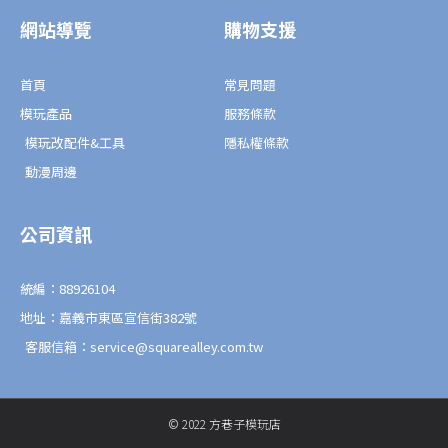
o
o
版
o
p
網站導覽
購物支援
k
e
-
數
f
量
首頁
常見問題
模玩產品
服務條款
模玩改配件&工具
隱私權條款
動漫周邊
公司資訊
統編：88926104
地址：嘉義市東區宣信街382號
客服信箱：service@squarealley.com.tw
© 2022 方巷子模玩店