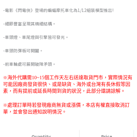
格
-電影《閃電俠》登場的蝙蝠摩托車化為1/12組裝模型推出!
範
-細節豐富呈現其精細結構。
圍：
-車頭燈、車尾燈與引擎皆可發光。
NT$840
-車頭防彈板可開闔。
到
-前車輪處可展開破障矛頭。
NT$875
※
海外代購需
10~15
個工作天左右送達取貨門市，
實際情況有
可能因廠商發貨很快、或是缺貨、海外或台灣有長休假等因
素，而有提前或延長時間到貨的狀況，此部分還請諒解。
※
處理訂單時若發現廠商無貨或漲價，本店有權直接取消訂
單，並會發出通知說明情況。
創
世
Quantity
Price