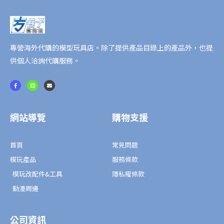
專營海外代購的模型玩具店。除了提供產品目錄上的產品外，也提
供個人洽詢代購服務。
F
L
E
a
i
n
c
n
v
e
e
e
b
l
o
o
o
p
網站導覽
購物支援
k
e
-
f
首頁
常見問題
模玩產品
服務條款
模玩改配件&工具
隱私權條款
動漫周邊
公司資訊