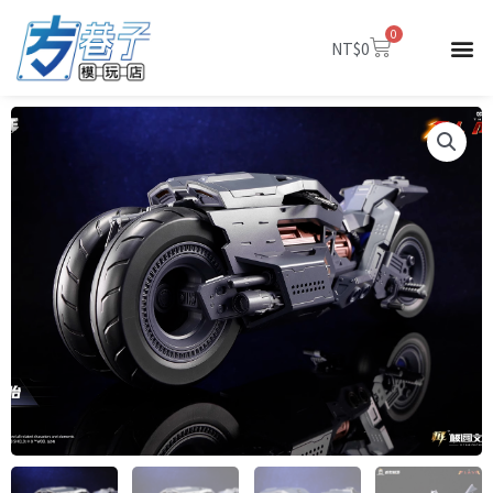
跳
0
至
購
NT$
0
物
主
籃
要
內
容