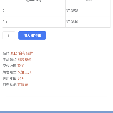
模
王
2
NT$
858
1/12《閃
3 +
NT$
840
電
俠》
蝙
加入購物車
蝠
摩
品牌:
其他/自有品牌
托
產品類型:
組裝模型
車
原作地區:
歐美
數
角色類型:
交通工具
量
適用年齡:
14+
附帶功能:
可發光