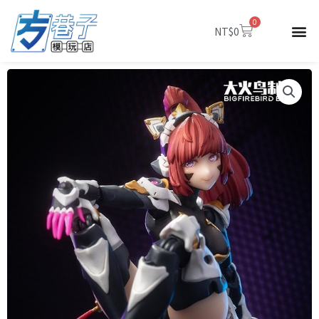
跳
0
至
購
NT$
0
物
主
籃
要
內
容