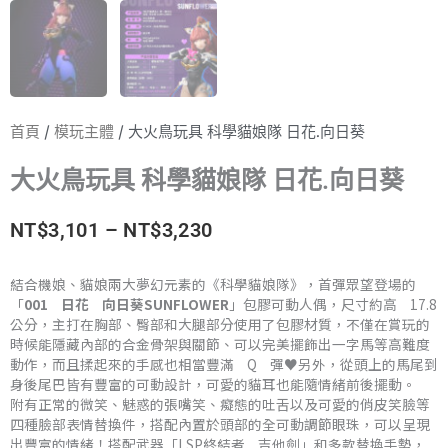
首頁
/
模玩主體
/ 大火鳥玩具 科學貓娘隊 日花.向日葵
大火鳥玩具 科學貓娘隊 日花.向日葵
價
NT$
3,101
–
NT$
3,230
格
結合機娘、貓娘兩大夢幻元素的《科學貓娘隊》，首彈眾望登場的
「
001 日花 向日葵SUNFLOWER
」包膠可動人偶，尺寸約高 17.8
範
公分，主打在胸部、臀部和大腿部分使用了包膠材質，不僅在賞玩的
時候能隱藏內部的合金骨架與關節、可以完美擺飾出一字馬等高難度
圍：
動作，而且揉起來的手感也相當豐滿 Q 彈♥另外，從頭上的馬尾到
身後尾巴皆有豐富的可動設計，可愛的貓耳也能隨情緒前後擺動。
NT$3,101
附有正常的微笑、魅惑的張嘴笑、癡態的吐舌以及可愛的俏皮笑臉等
四種臉部表情替換件，搭配內置於頭部的全可動調節眼珠，可以呈現
到
出豐富的情緒！搭配武器「LSP終結者 吉他劍」和多款替換手勢，