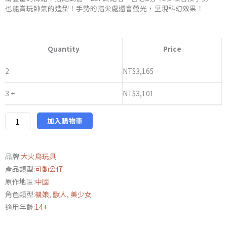
也能賞玩帥氣的造型！手勢的指尖處還會螢光，呈現科幻效果！
NT$3,230
大
火
Quantity
Price
鳥
玩
2
NT$
3,165
具
3 +
NT$
3,101
科
學
貓
加入購物車
娘
隊
品牌:
大火鳥玩具
日
產品類型:
可動公仔
花.
原作地區:
中國
向
角色類型:
機娘
,
獸人
,
美少女
日
適用年齡:
14+
葵
數