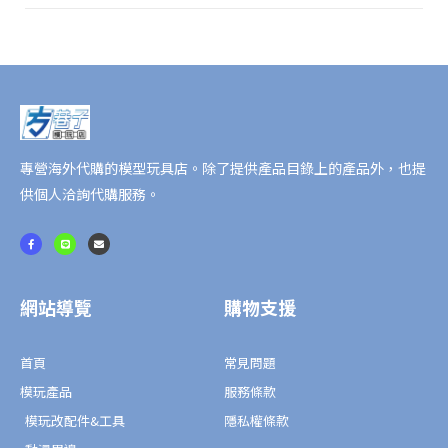
量
專營海外代購的模型玩具店。除了提供產品目錄上的產品外，也提
供個人洽詢代購服務。
F
L
E
a
i
n
c
n
v
e
e
e
b
l
o
o
o
p
網站導覽
購物支援
k
e
-
f
首頁
常見問題
模玩產品
服務條款
模玩改配件&工具
隱私權條款