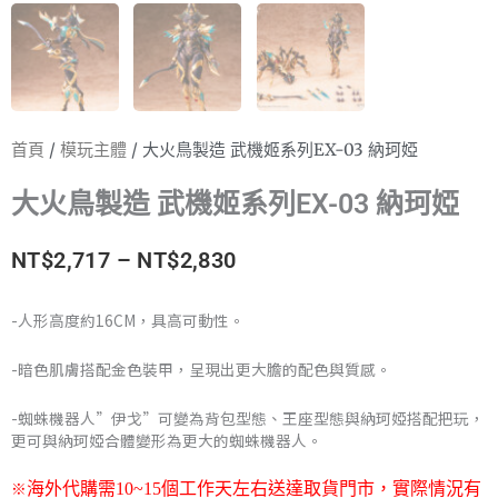
首頁
/
模玩主體
/ 大火鳥製造 武機姬系列EX-03 納珂婭
大火鳥製造 武機姬系列EX-03 納珂婭
價
NT$
2,717
–
NT$
2,830
格
-人形高度約16CM，具高可動性。
範
-暗色肌膚搭配金色裝甲，呈現出更大膽的配色與質感。
圍：
-蜘蛛機器人”伊戈”可變為背包型態、王座型態與納珂婭搭配把玩，
NT$2,717
更可與納珂婭合體變形為更大的蜘蛛機器人。
到
※
海外代購需
10~15
個工作天左右送達取貨門市，
實際情況有