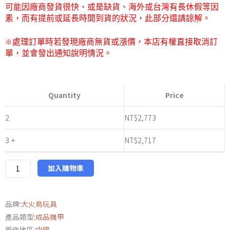
可能因廠商發貨很快、或是缺貨、海外或台灣有長休假等因
NT$2,830
素，而有提前或延長時間到貨的狀況，此部分還請諒解。
※
處理訂單時若發現廠商無貨或漲價，本店有權直接取消訂
單，並會發出通知說明情況。
大
火
Quantity
Price
鳥
製
2
NT$
2,773
造
3 +
NT$
2,717
武
機
姬
加入購物車
系
列
品牌:
大火鳥玩具
EX-
產品類型:
成品機甲
03
原作地區:
中國