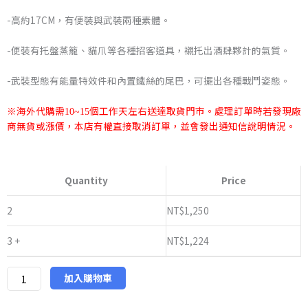
格
-高約17CM，有便裝與武裝兩種素體。
範
-便裝有托盤蒸籠、貓爪等各種招客道具，襯托出酒肆夥計的氣質。
圍：
-武裝型態有能量特效件和內置鐵絲的尾巴，可擺出各種戰鬥姿態。
NT$1,224
※海外代購需
個工作天左右送達取貨門市。處理訂單時若發現廠
10~15
到
商無貨或漲價，本店有權直接取消訂單，並會發出通知信說明情況。
NT$1,275
將
魂
Quantity
Price
姬
影
2
NT$
1,250
系
3 +
NT$
1,224
列
十
二
加入購物車
時