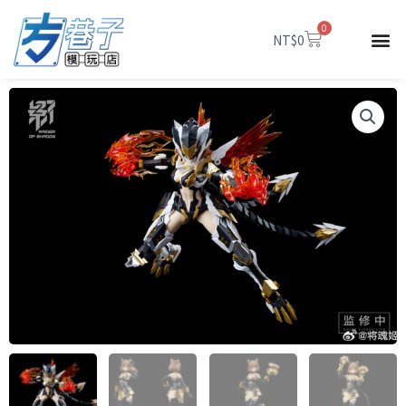
跳
0
至
購
NT$
0
物
主
籃
要
內
容