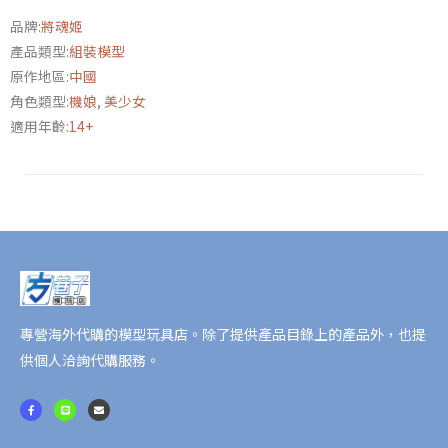
辰
品牌:
將魂姬
寅
產品類型:
組裝模型
時
原作地區:
中國
寅
角色類型:
機娘
,
美少女
虎
適用年齡:
14+
1/10
數
量
專營海外代購的模型玩具店。除了提供產品目錄上的產品外，也提
供個人洽詢代購服務。
F
L
E
a
i
n
c
n
v
e
e
e
b
l