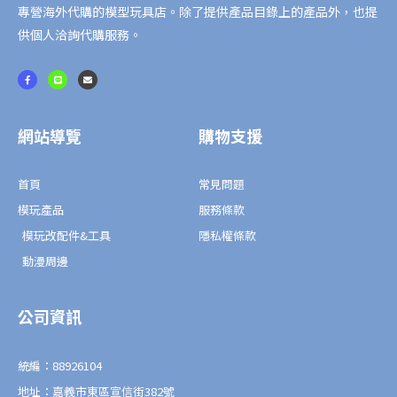
專營海外代購的模型玩具店。除了提供產品目錄上的產品外，也提
供個人洽詢代購服務。
F
L
E
a
i
n
c
n
v
e
e
e
b
l
o
o
o
p
網站導覽
購物支援
k
e
-
f
首頁
常見問題
模玩產品
服務條款
模玩改配件&工具
隱私權條款
動漫周邊
公司資訊
統編：88926104
地址：嘉義市東區宣信街382號