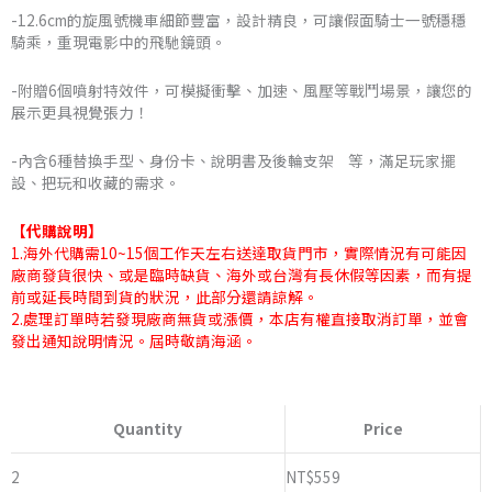
-12.6cm的旋風號機車細節豐富，設計精良，可讓假面騎士一號穩穩
騎乘，重現電影中的飛馳鏡頭。
-附贈6個噴射特效件，可模擬衝擊、加速、風壓等戰鬥場景，讓您的
展示更具視覺張力！
-內含6種替換手型、身份卡、說明書及後輪支架 等，滿足玩家擺
設、把玩和收藏的需求。
【代購說明】
1.海外代購需10~15個工作天左右送達取貨門市，實際情況有可能因
廠商發貨很快、或是臨時缺貨、海外或台灣有長休假等因素，而有提
前或延長時間到貨的狀況，此部分還請諒解。
2.處理訂單時若發現廠商無貨或漲價，本店有權直接取消訂單，並會
發出通知說明情況。屆時敬請海涵。
布
魯
Quantity
Price
可
積
2
NT$
559