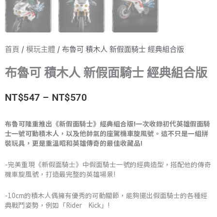
首頁
/
模玩主體
/ 布魯可 積木人 新假面騎士 經典組合版
布魯可 積木人 新假面騎士 經典組合版
價
NT$
547
–
NT$
570
格
布魯可隆重推出《新假面騎士》經典組合版!一次收錄初代英雄假面騎
士一號可動積木人，以及他帥氣的座駕機車旋風號。這不只是一組拼
範
裝玩具，更是重溫昭和英雄傳奇的最佳收藏品!
圍：
-完美重現《新假面騎士》中假面騎士一號的經典造型，搭配他的傳奇
NT$547
機車旋風號，打造最完整的英雄場景!
到
-10cm的積木人偶擁有優秀的可動關節，能夠擺出假面騎士的各種經
典戰鬥姿勢，例如「Rider Kick」!
NT$570