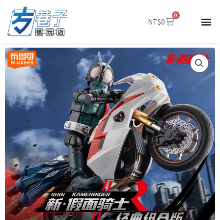
跳
0
至
購
NT$
0
物
主
籃
要
內
容