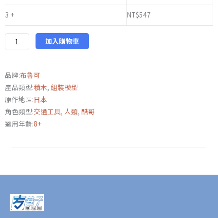
木
3 +
NT$
547
人
新
假
加入購物車
面
騎
品牌:
布魯可
士
產品類型:
積木
,
組裝模型
經
原作地區:
日本
典
角色類型:
交通工具
,
人類
,
酷哥
組
適用年齡:
8+
合
版
數
量