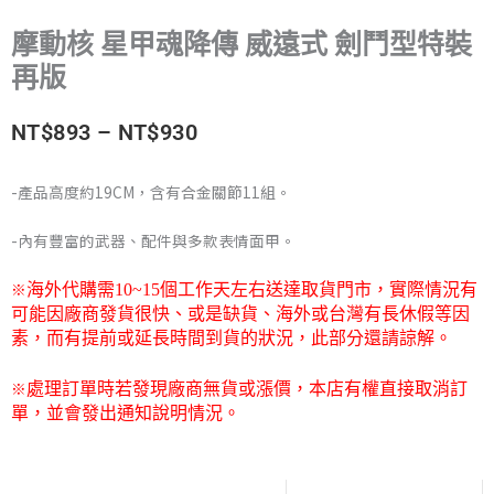
摩動核 星甲魂降傳 威遠式 劍鬥型特裝
再版
價
NT$
893
–
NT$
930
格
-產品高度約19CM，含有合金關節11組。
範
-內有豐富的武器、配件與多款表情面甲。
圍：
※
海外代購需
10~15
個工作天左右送達取貨門市，
實際情況有
NT$893
可能因廠商發貨很快、或是缺貨、海外或台灣有長休假等因
素，而有提前或延長時間到貨的狀況，此部分還請諒解。
到
※
處理訂單時若發現廠商無貨或漲價，本店有權直接取消訂
NT$930
單，並會發出通知說明情況。
摩
動