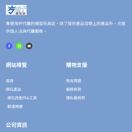
專營海外代購的模型玩具店。除了提供產品目錄上的產品外，也提
供個人洽詢代購服務。
F
L
E
a
i
n
c
n
v
e
e
e
b
l
o
o
o
p
網站導覽
購物支援
k
e
-
f
首頁
常見問題
模玩產品
服務條款
模玩改配件&工具
隱私權條款
動漫周邊
公司資訊