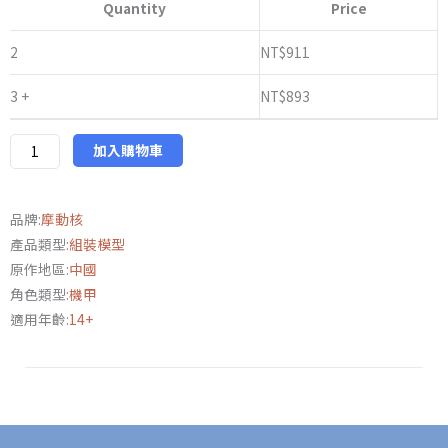
Quantity
Price
核
星
2
NT$
911
甲
3 +
NT$
893
魂
降
傳
加入購物車
威
遠
品牌:
摩動核
式
產品類型:
組裝模型
劍
原作地區:
中國
鬥
角色類型:
機甲
型
適用年齡:
14+
特
裝
再
版
數
量