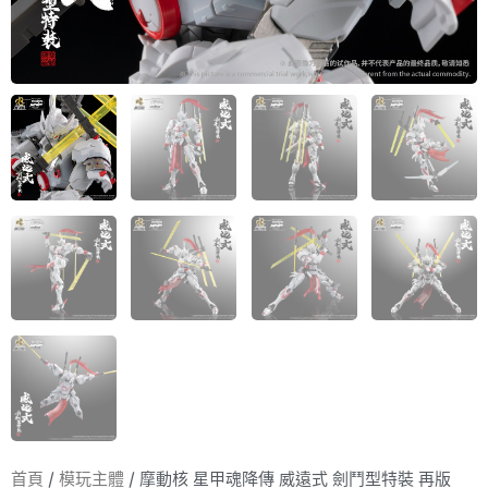
首頁
/
模玩主體
/ 摩動核 星甲魂降傳 威遠式 劍鬥型特裝 再版