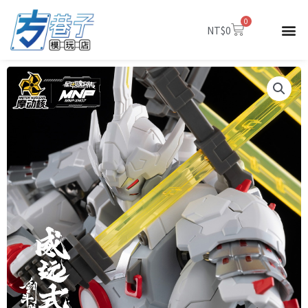
跳
0
至
購
NT$
0
物
主
籃
要
內
容