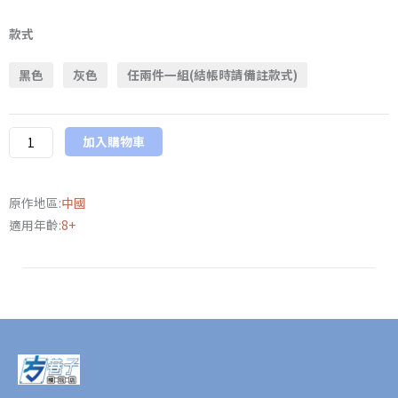
新
模
款式
一
黑色
灰色
任兩件一組(結帳時請備註款式)
通
用
披
加入購物車
風
服
飾
原作地區:
中國
配
適用年齡:
8+
件
適
用
於
1/12
或
6
吋