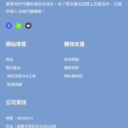
素
專營海外代購的模型玩具店。除了提供產品目錄上的產品外，也提
體
供個人洽詢代購服務。
數
F
L
E
量
a
i
n
c
n
v
e
e
e
b
l
o
o
o
p
網站導覽
購物支援
k
e
-
f
首頁
常見問題
模玩產品
服務條款
模玩改配件&工具
隱私權條款
動漫周邊
公司資訊
統編：88926104
地址：嘉義市東區宣信街382號