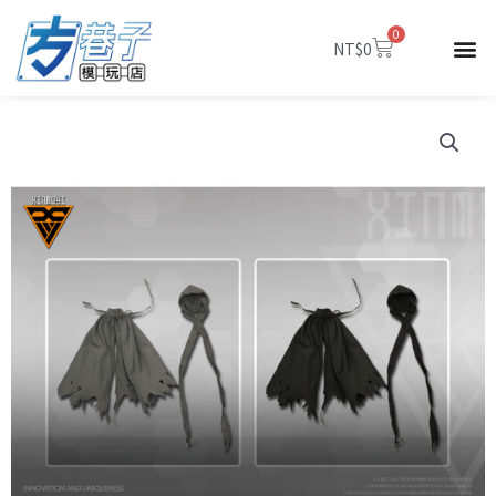
跳
0
至
購
NT$
0
物
主
籃
要
內
容