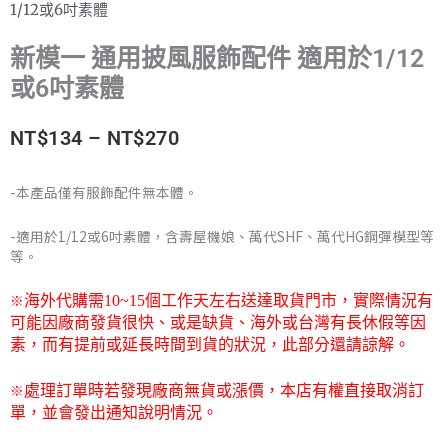
1/12或6吋素體
新模一 通用披風服飾配件 適用於1/12
或6吋素體
價
NT$
134
–
NT$
270
格
-本產品僅有服飾配件無本體。
範
-適用於1/12或6吋素體，含壽屋機娘、萬代SHF、萬代HG鋼彈模型等
圍：
等。
NT$134
※
海外代購需
10~15
個工作天左右送達取貨門市，
實際情況有
可能因廠商發貨很快、或是缺貨、海外或台灣有長休假等因
到
素，而有提前或延長時間到貨的狀況，此部分還請諒解。
NT$270
※
處理訂單時若發現廠商無貨或漲價，本店有權直接取消訂
單，並會發出通知說明情況。