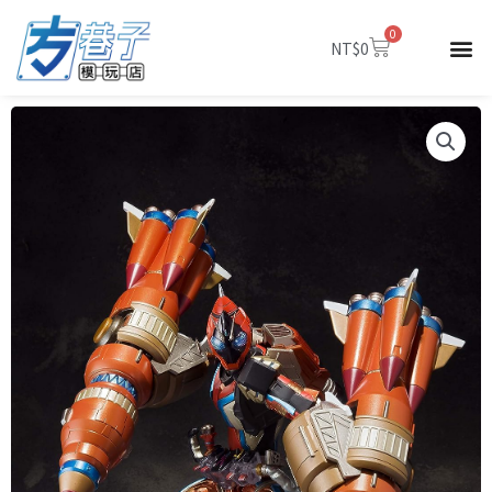
跳
0
至
購
NT$
0
物
主
籃
要
內
容