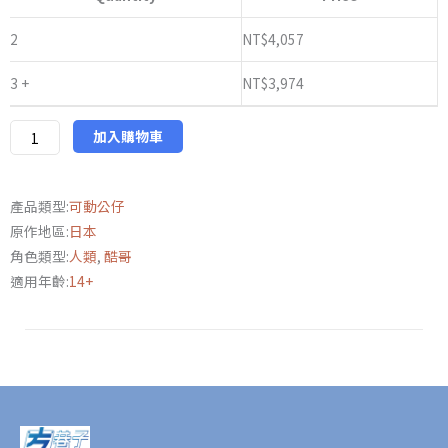
萬
代
2
NT$
4,057
亞
3 +
NT$
3,974
瑪
遜
限
加入購物車
定
S.I.C.
產品類型:
可動公仔
假
原作地區:
日本
面
角色類型:
人類
,
酷哥
騎
適用年齡:
14+
士
FOURZE
火
箭
型
態
數