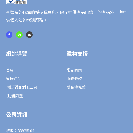
量
專營海外代購的模型玩具店。除了提供產品目錄上的產品外，也提
供個人洽詢代購服務。
F
L
E
a
i
n
c
n
v
e
e
e
b
l
o
o
o
p
網站導覽
購物支援
k
e
-
f
首頁
常見問題
模玩產品
服務條款
模玩改配件&工具
隱私權條款
動漫周邊
公司資訊
統編：88926104