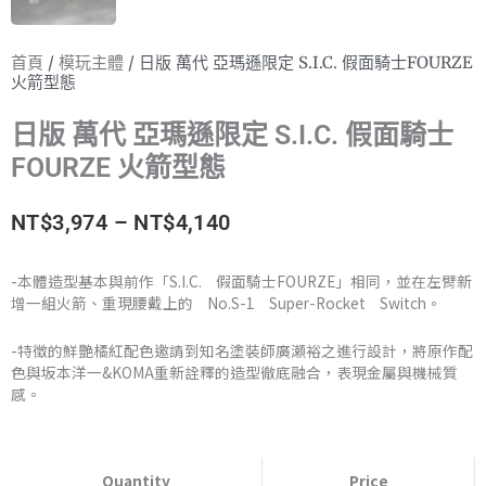
首頁
/
模玩主體
/ 日版 萬代 亞瑪遜限定 S.I.C. 假面騎士FOURZE
火箭型態
日版 萬代 亞瑪遜限定 S.I.C. 假面騎士
FOURZE 火箭型態
價
NT$
3,974
–
NT$
4,140
格
-本體造型基本與前作「S.I.C. 假面騎士FOURZE」相同，並在左臂新
增一組火箭、重現腰戴上的 No.S-1 Super-Rocket Switch。
範
圍：
-特徵的鮮艷橘紅配色邀請到知名塗裝師廣瀬裕之進行設計，將原作配
色與坂本洋一&KOMA重新詮釋的造型徹底融合，表現金屬與機械質
NT$3,974
感。
到
日
版
NT$4,140
Quantity
Price