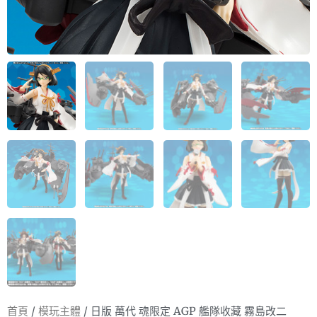
首頁
/
模玩主體
/ 日版 萬代 魂限定 AGP 艦隊收藏 霧島改二