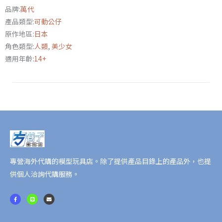
品牌:
萬代
收
產品類型:
可動公仔
藏
原作地區:
日本
霧
角色類型:
人類
,
美少女
島
適用年齡:
14+
改
二
數
量
專營海外代購的模型玩具店。除了提供產品目錄上的產品外，也提
供個人洽詢代購服務。
F
L
E
a
i
n
c
n
v
e
e
e
b
l
o
o