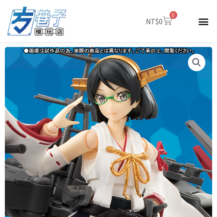
跳
0
至
購
NT$
0
物
主
籃
要
內
容