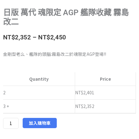
日版 萬代 魂限定 AGP 艦隊收藏 霧島
改二
價
NT$
2,352
–
NT$
2,450
格
金剛型老么、艦隊的頭腦:霧島改二於魂限定AGP登場!!
範
日
圍：
版
Quantity
Price
萬
NT$2,352
代
2
NT$
2,401
到
魂
3 +
NT$
2,352
限
NT$2,450
定
AGP
加入購物車
艦
隊