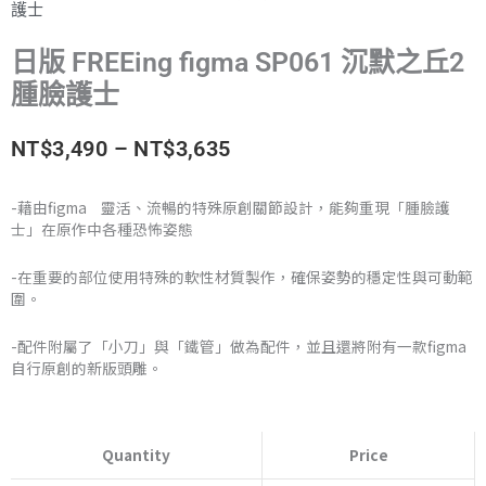
護士
日版 FREEing figma SP061 沉默之丘2
腫臉護士
價
NT$
3,490
–
NT$
3,635
格
-藉由figma 靈活、流暢的特殊原創關節設計，能夠重現「腫臉護
士」在原作中各種恐怖姿態
範
圍：
-在重要的部位使用特殊的軟性材質製作，確保姿勢的穩定性與可動範
圍。
NT$3,490
-配件附屬了「小刀」與「鐵管」做為配件，並且還將附有一款figma
到
自行原創的新版頭雕。
NT$3,635
日
版
Quantity
Price
FREEing