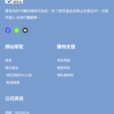
專營海外代購的模型玩具店。除了提供產品目錄上的產品外，也提
供個人洽詢代購服務。
F
L
E
a
i
n
c
n
v
e
e
e
b
l
o
o
o
p
網站導覽
購物支援
k
e
-
f
首頁
常見問題
模玩產品
服務條款
模玩改配件&工具
隱私權條款
動漫周邊
公司資訊
統編：88926104