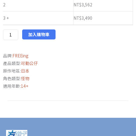
figma
2
NT$
3,562
SP061
3 +
NT$
3,490
沉
默
之
加入購物車
丘
2
品牌:
FREEing
腫
產品類型:
可動公仔
臉
原作地區:
日本
護
角色類型:
怪物
士
適用年齡:
14+
數
量