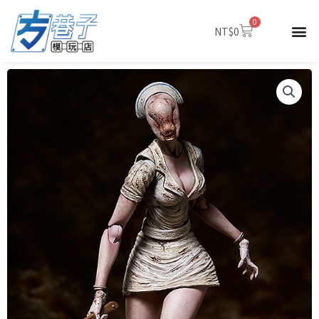
跳
0
至
購
NT$
0
物
主
籃
要
內
容