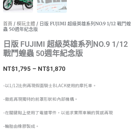
首頁
/
模玩主體
/ 日版 FUJIMI 超級英雄系列NO.9 1/12 戰鬥蝗
蟲 50週年紀念版
日版 FUJIMI 超級英雄系列NO.9 1/12
戰鬥蝗蟲 50週年紀念版
價
NT$
1,795
–
NT$
1,870
格
-以1/12比例再現假面騎士BLACK使用的摩托車。
範
-徹底再現獨特的前罩形狀和內部機構。
圍：
-在關鍵點上使用了電鍍零件，以追求實際車輛的質感再現
NT$1,795
-輪胎由橡膠製成。
到