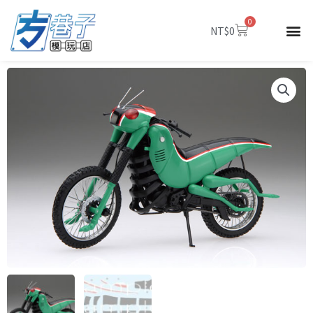
跳
0
至
購
NT$
0
物
主
籃
要
內
容