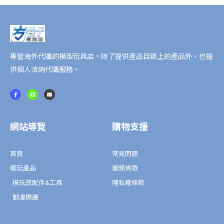
紀
念
版
數
量
專營海外代購的模型玩具店。除了提供產品目錄上的產品外，也提
供個人洽詢代購服務。
F
L
E
a
i
n
c
n
v
e
e
e
b
l
o
o
o
p
網站導覽
購物支援
k
e
-
f
首頁
常見問題
模玩產品
服務條款
模玩改配件&工具
隱私權條款
動漫周邊