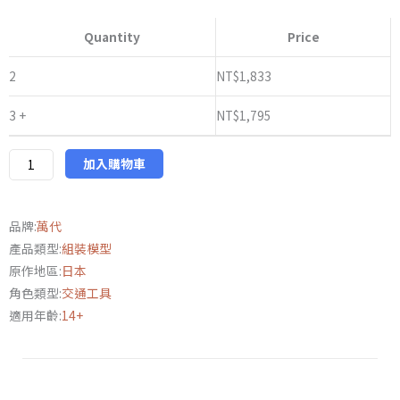
日
NT$1,870
版
Quantity
Price
FUJIMI
超
2
NT$
1,833
級
3 +
NT$
1,795
英
雄
系
加入購物車
列
NO.9
品牌:
萬代
1/12
產品類型:
組裝模型
戰
原作地區:
日本
鬥
角色類型:
交通工具
蝗
適用年齡:
14+
蟲
50
週
年