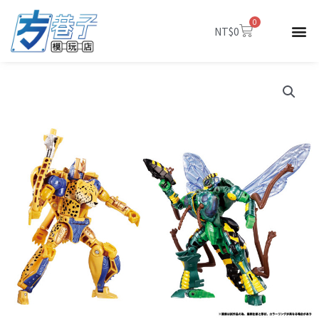
跳
0
至
購
NT$
0
物
主
籃
要
內
容