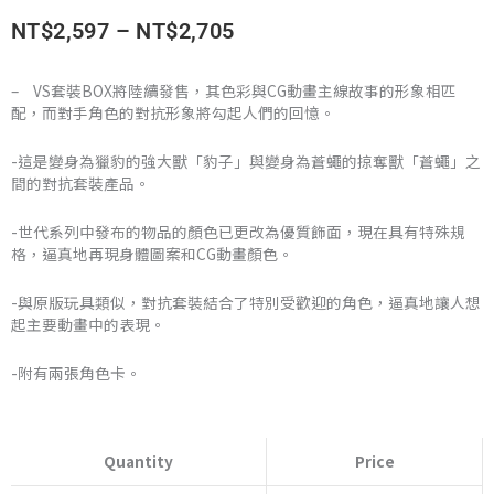
價
NT$
2,597
–
NT$
2,705
格
– VS套裝BOX將陸續發售，其色彩與CG動畫主線故事的形象相匹
配，而對手角色的對抗形象將勾起人們的回憶。
範
圍：
-這是變身為獵豹的強大獸「豹子」與變身為蒼蠅的掠奪獸「蒼蠅」之
間的對抗套裝產品。
NT$2,597
-世代系列中發布的物品的顏色已更改為優質飾面，現在具有特殊規
到
格，逼真地再現身體圖案和CG動畫顏色。
NT$2,705
-與原版玩具類似，對抗套裝結合了特別受歡迎的角色，逼真地讓人想
起主要動畫中的表現。
-附有兩張角色卡。
日
版
Quantity
Price
TAKARATOMY