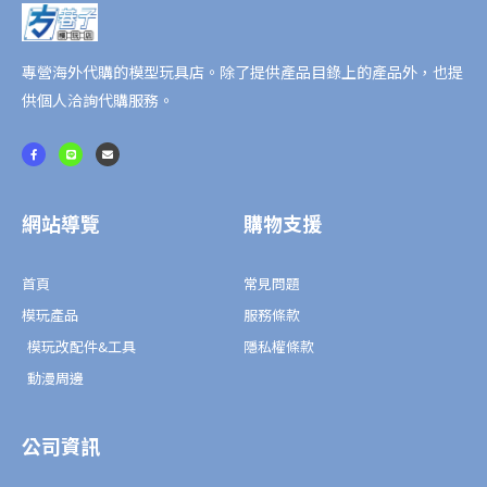
專營海外代購的模型玩具店。除了提供產品目錄上的產品外，也提
供個人洽詢代購服務。
F
L
E
a
i
n
c
n
v
e
e
e
b
l
o
o
o
p
網站導覽
購物支援
k
e
-
f
首頁
常見問題
模玩產品
服務條款
模玩改配件&工具
隱私權條款
動漫周邊
公司資訊