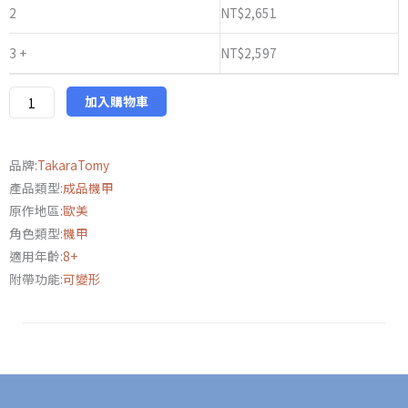
變
2
NT$
2,651
形
3 +
NT$
2,597
金
剛
BWVS-
加入購物車
03
瞬
品牌:
TakaraTomy
速
產品類型:
成品機甲
的
原作地區:
歐美
對
角色類型:
機甲
決
適用年齡:
8+
數
附帶功能:
可變形
量