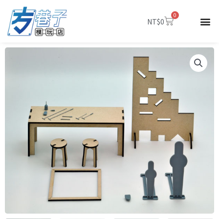
跳
0
至
購
NT$
0
物
主
籃
要
內
容