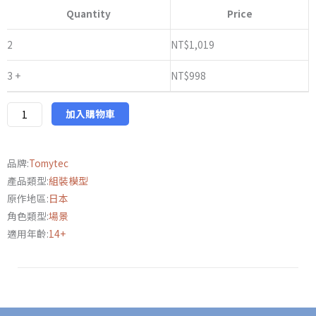
版
Quantity
Price
Tomytec
Little
2
NT$
1,019
Armory
3 +
NT$
998
LD015
射
擊
加入購物車
場
B
品牌:
Tomytec
數
產品類型:
組裝模型
量
原作地區:
日本
角色類型:
場景
適用年齡:
14+