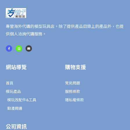
專營海外代購的模型玩具店。除了提供產品目錄上的產品外，也提
供個人洽詢代購服務。
F
L
E
a
i
n
c
n
v
e
e
e
b
l
o
o
o
p
網站導覽
購物支援
k
e
-
f
首頁
常見問題
模玩產品
服務條款
模玩改配件&工具
隱私權條款
動漫周邊
公司資訊