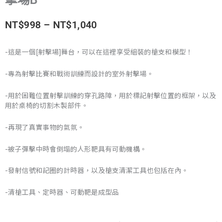
價
NT$
998
–
NT$
1,040
格
-這是一個[射擊場]舞台，可以在這裡享受組裝的槍支和模型！
範
-專為射擊比賽和戰術訓練而設計的室外射擊場。
圍：
-用於困難位置射擊訓練的穿孔路障，用於標記射擊位置的框架，以及
NT$998
用於桌椅的切割木製部件。
到
-再現了真實事物的氣氛。
NT$1,040
-被子彈擊中時會倒塌的人形靶具有可動機構。
-發射信號和記圈的計時器，以及槍支清潔工具也包括在內。
-清槍工具、定時器、可動靶是成型品
日