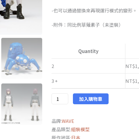
NT$1,46
-也可以通過替換來再現運行模式的變形。
到
-附件：同比例草薙素子（未塗裝）
NT$1,52
日
版
Quantity
WAVE
攻
2
NT$
1
殻
3 +
NT$
1
機
動
隊
加入購物車
S.A.C.
2nd
品牌:
WAVE
GIG
產品類型:
組裝模型
塔
原作地區:
日本