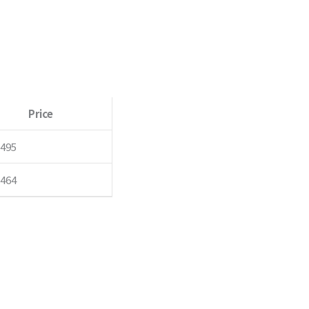
4
5
Price
,495
,464