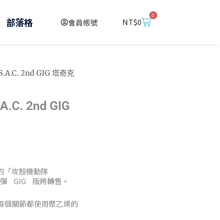
0
購
部落格
NT$
0
會員帳號
物
籃
A.C. 2nd GIG 塔奇克
C. 2nd GIG
目的「攻殼機動隊
 彈 GIG 版將轉售。
每個關節都使用聚乙烯的