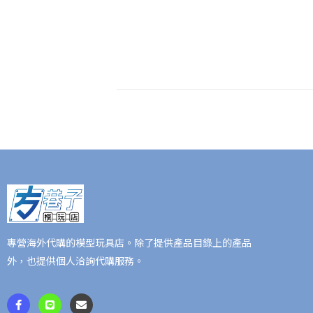
專營海外代購的模型玩具店。除了提供產品目錄上的產品
外，也提供個人洽詢代購服務。
F
L
E
a
i
n
c
n
v