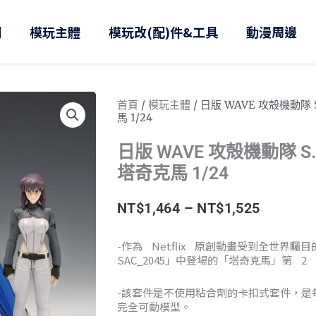
則
模玩主體
模玩改(配)件&工具
動漫周邊
首頁
/
模玩主體
/ 日版 WAVE 攻殻機動隊 S.
馬 1/24
日版 WAVE 攻殻機動隊 S.A.
塔奇克馬 1/24
價
NT$
1,464
–
NT$
1,525
格
-作為 Netflix 原創動畫受到全世界矚
SAC_2045」中登場的「塔奇克馬」第 2
範
圍：
-該套件是不使用粘合劑的卡扣式套件，是
完全可動模型。