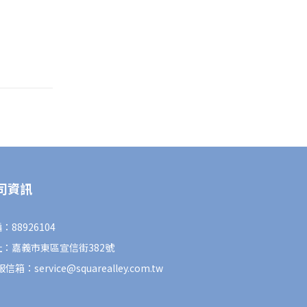
司資訊
：88926104
址：嘉義市東區宣信街382號
信箱：service@squarealley.com.tw