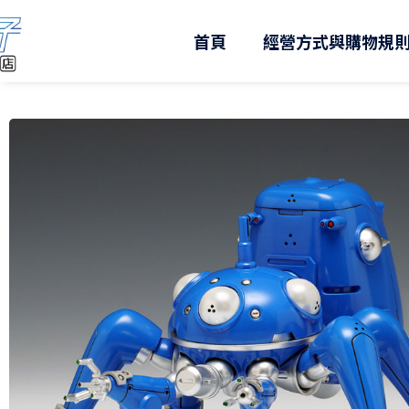
跳
至
首頁
經營方式與購物規
主
要
內
容