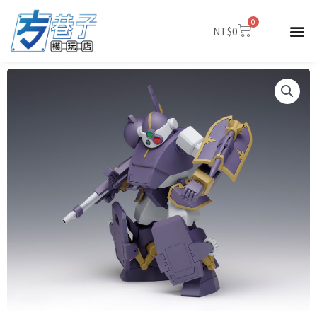
跳
0
至
購
NT$
0
物
主
籃
要
內
容