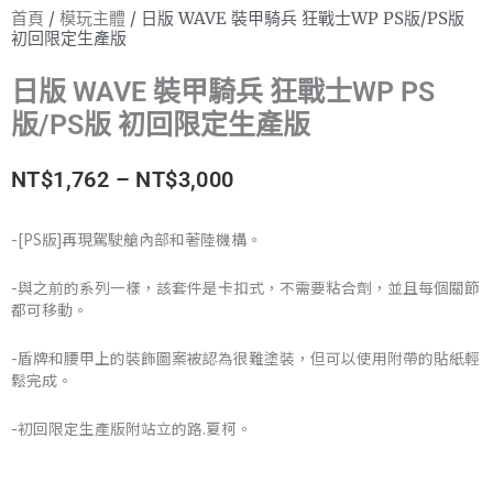
首頁
/
模玩主體
/ 日版 WAVE 裝甲騎兵 狂戰士WP PS版/PS版
初回限定生產版
日版 WAVE 裝甲騎兵 狂戰士WP PS
版/PS版 初回限定生產版
價
NT$
1,762
–
NT$
3,000
格
-[PS版]再現駕駛艙內部和著陸機構。
範
-與之前的系列一樣，該套件是卡扣式，不需要粘合劑，並且每個關節
圍：
都可移動。
NT$1,762
-盾牌和腰甲上的裝飾圖案被認為很難塗裝，但可以使用附帶的貼紙輕
鬆完成。
到
-初回限定生產版附站立的路.夏柯。
NT$3,000
日