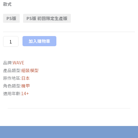
版
款式
WAVE
PS版
PS版 初回限定生產版
裝
甲
騎
加入購物車
兵
狂
戰
品牌:
WAVE
士
產品類型:
組裝模型
WP
原作地區:
日本
PS
角色類型:
機甲
版/PS
適用年齡:
14+
版
初
回
限
定
生