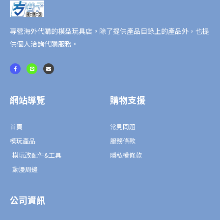
產
版
數
專營海外代購的模型玩具店。除了提供產品目錄上的產品外，也提
量
供個人洽詢代購服務。
F
L
E
a
i
n
c
n
v
e
e
e
b
l
o
o
o
p
網站導覽
購物支援
k
e
-
f
首頁
常見問題
模玩產品
服務條款
模玩改配件&工具
隱私權條款
動漫周邊
公司資訊