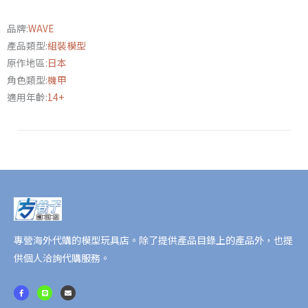
鬥
品牌:
WAVE
犬
產品類型:
組裝模型
特
原作地區:
日本
裝
角色類型:
機甲
型
適用年齡:
14+
PS
版
1/35
再
版
數
量
專營海外代購的模型玩具店。除了提供產品目錄上的產品外，也提
供個人洽詢代購服務。
F
L
E
a
i
n
c
n
v
e
e
e