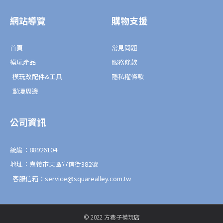
b
l
o
o
o
p
網站導覽
購物支援
k
e
-
f
首頁
常見問題
模玩產品
服務條款
模玩改配件&工具
隱私權條款
動漫周邊
公司資訊
統編：88926104
地址：嘉義市東區宣信街382號
客服信箱：service@squarealley.com.tw
© 2022 方巷子模玩店