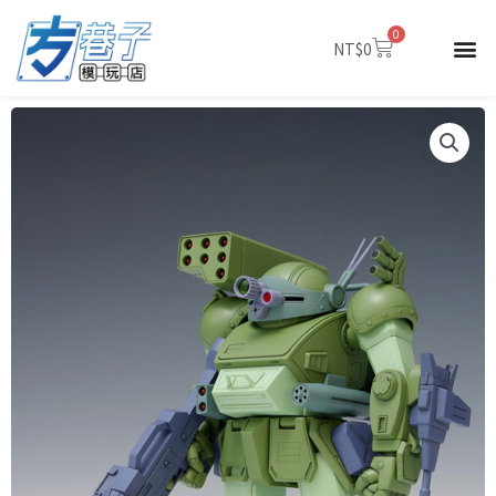
跳
0
至
購
NT$
0
物
主
籃
要
內
容