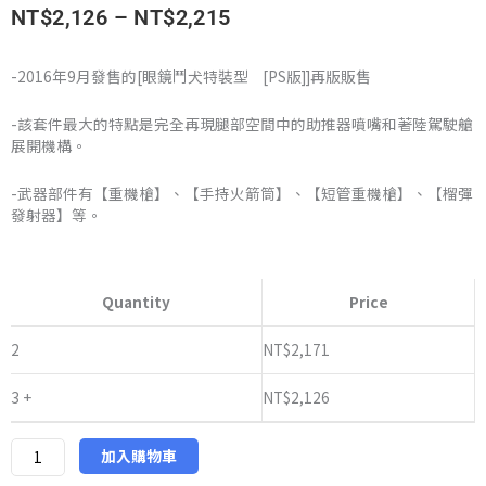
價
NT$
2,126
–
NT$
2,215
格
-2016年9月發售的[眼鏡鬥犬特裝型 [PS版]]再版販售
範
-該套件最大的特點是完全再現腿部空間中的助推器噴嘴和著陸駕駛艙
圍：
展開機構。
NT$2,126
-武器部件有【重機槍】、【手持火箭筒】、【短管重機槍】、【榴彈
發射器】等。
到
日
NT$2,215
版
Quantity
Price
WAVE
裝
2
NT$
2,171
甲
3 +
NT$
2,126
騎
兵
眼
加入購物車
鏡