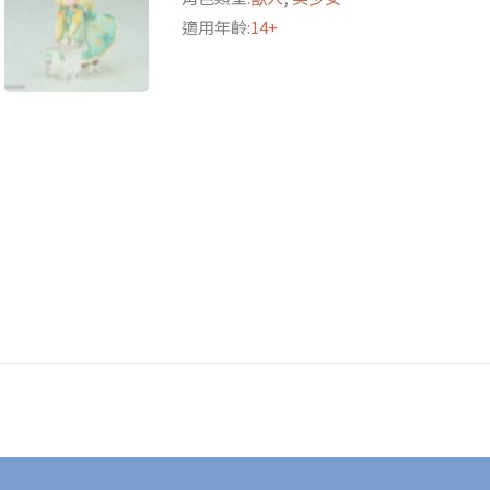
貓
適用年齡:
14+
檸
檬
貓
附
特
典
數
量