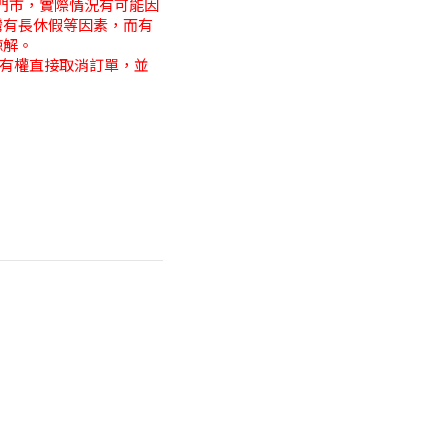
貨門市，實際情況有可能因
灣有長休假等因素，而有
諒解。
店有權直接取消訂單，並