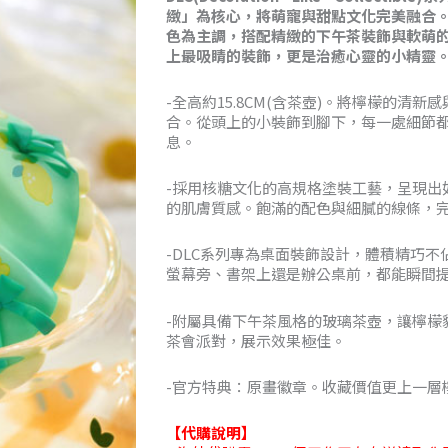
緻」為核心，將萌寵與甜點文化完美融合
到
色為主調，搭配精緻的下午茶裝飾與軟萌
上最吸睛的裝飾，更是治癒心靈的小精靈
NT$3,03
-全高約15.8CM(含茶壺)。將檸檬的清
合。從頭上的小裝飾到腳下，每一處細節
息。
-採用核糖文化的高規格塗裝工藝，呈現出
的肌膚質感。飽滿的配色與細膩的線條，
-DLC系列專為桌面裝飾設計，體積精巧
螢幕旁、書架上還是辦公桌前，都能瞬間
-附屬具備下午茶風格的玻璃茶壺，讓檸檬
茶會派對，展示效果極佳。
-官方特典：原畫徽章。收藏價值更上一層
【代購說明】