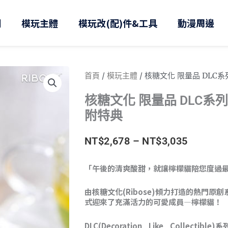
則
模玩主體
模玩改(配)件&工具
動漫周邊
首頁
/
模玩主體
/ 核糖文化 限量品 DLC
核糖文化 限量品 DLC系
附特典
價
NT$
2,678
–
NT$
3,035
格
「午後的清爽酸甜，就讓檸檬貓陪您度過
範
由核糖文化(Ribose)傾力打造的熱門原
圍：
式迎來了充滿活力的可愛成員—檸檬貓！
NT$2,67
DLC(Decoration Like Collecti