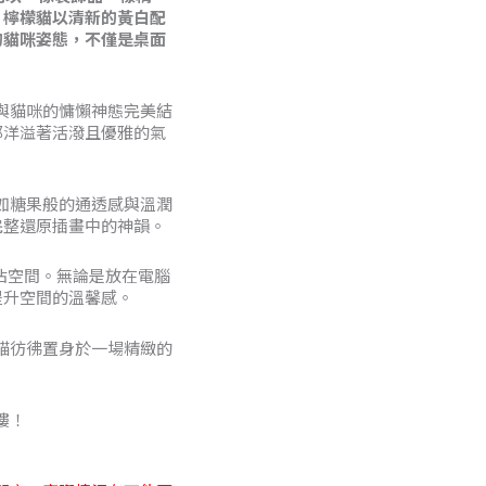
。檸檬貓以清新的黃白配
的貓咪姿態，不僅是桌面
。
5
新感與貓咪的慵懶神態完美結
都洋溢著活潑且優雅的氣
如糖果般的通透感與溫潤
完整還原插畫中的神韻。
不佔空間。無論是放在電腦
提升空間的溫馨感。
貓彷彿置身於一場精緻的
樓！