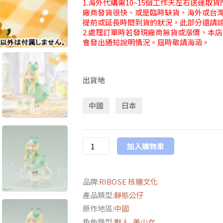
1.海外代購需10~15個工作天左右送達取
廠商發貨很快、或是臨時缺貨、海外或台
提前或延長時間到貨的狀況，此部分還請
2.處理訂單時若發現廠商無貨或漲價，本
會發出通知說明情況。屆時敬請海涵。
核
糖
出貨地
文
中國
日本
化
限
量
加入購物車
品
DLC
系
品牌:
RIBOSE 核糖文化
列
產品類型:
靜態公仔
茶
原作地區:
中國
會
角色類型:
獸人
,
美少女