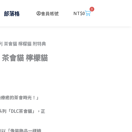
0
購
部落格
NT$
0
會員帳號
物
籃
系列 茶會貓 檸檬貓 附特典
列 茶會貓 檸檬貓
最療癒的茶會時光！」
創系列「DLC茶會貓」，正
8
ble)系列以「像裝飾品一樣精