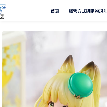
跳
至
首頁
經營方式與購物規
主
要
內
容