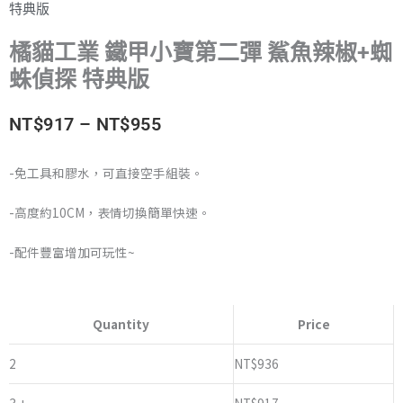
特典版
橘貓工業 鐵甲小寶第二彈 鯊魚辣椒+蜘
蛛偵探 特典版
價
NT$
917
–
NT$
955
格
-免工具和膠水，可直接空手組裝。
範
-高度約10CM，表情切換簡單快速。
圍：
-配件豐富增加可玩性~
NT$917
橘
到
貓
Quantity
Price
NT$955
工
業
2
NT$
936
鐵