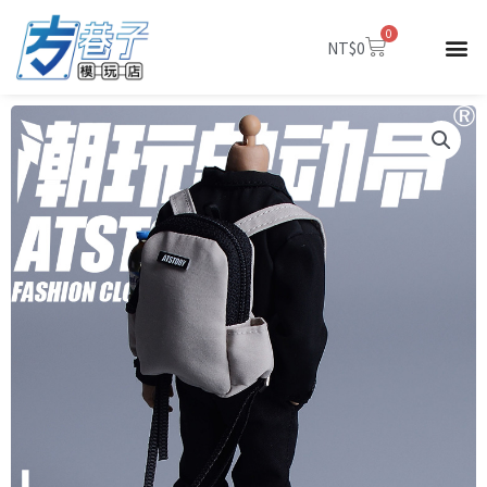
跳
0
至
購
NT$
0
物
主
籃
要
內
容