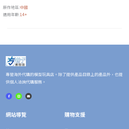
肩
原作地區:
中國
旅
適用年齡:
14+
行
背
包
數
量
專營海外代購的模型玩具店。除了提供產品目錄上的產品外，也提
供個人洽詢代購服務。
F
L
E
a
i
n
c
n
v
e
e
e
b
l
o
o
o
p
網站導覽
購物支援
k
e
-
f