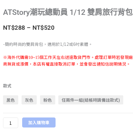
ATStory潮玩總動員 1/12 雙肩旅行背包
價
NT$
288
–
NT$
520
格
-簡約時尚的雙肩背包，適用於1/12或6吋素體。
範
※海外代購需
個工作天左右送達取貨門市。處理訂單時若發現廠
10~15
圍：
商無貨或漲價，本店有權直接取消訂單，並會發出通知信說明情況。
NT$288
ATStory
潮
款式
到
玩
NT$520
黑色
灰色
粉色
任兩件一組(結帳時請備註款式)
總
動
員
加入購物車
1/12
雙