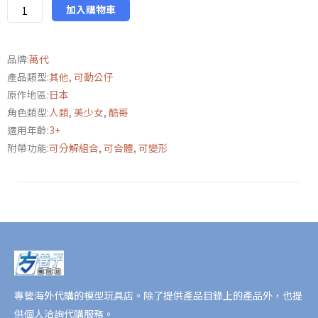
RCF
加入購物車
PB05
假
品牌:
萬代
面
產品類型:
其他
,
可動公仔
騎
原作地區:
日本
士
角色類型:
人類
,
美少女
,
酷哥
娜
適用年齡:
3+
貓
附帶功能:
可分解組合
,
可合體
,
可變形
&
假
面
騎
士
朋
克
傑
克
專營海外代購的模型玩具店。除了提供產品目錄上的產品外，也提
節
供個人洽詢代購服務。