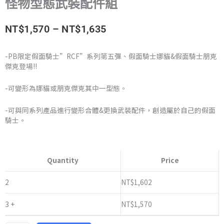
怪物型態武裝配件組
價
NT$
1,570
–
NT$
1,635
格
-PB限定假面騎士”RCF”系列第五彈、假面騎士娜貓&假面騎士朋克
傑克登場!!
範
圍：
-可變形為娜貓或朋克傑克其中一型態。
NT$1,570
-可與同系列產品進行變形合體&更換武裝配件，創造屬於自己的假面
騎士。
到
萬
NT$1,635
代
Quantity
Price
《假
面
2
NT$
1,602
騎
3 +
NT$
1,570
士
GEATS》