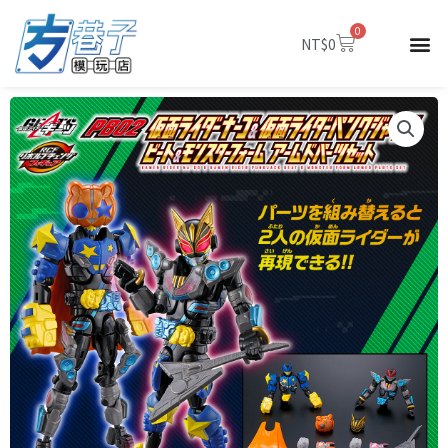
跳
0
至
購
NT$
0
物
主
籃
要
內
容