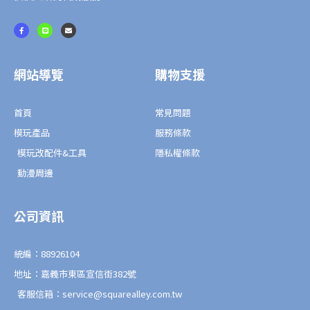
拍
F
L
E
&
a
i
n
c
n
v
怪
e
e
e
b
l
o
o
物
o
p
網站導覽
購物支援
k
e
型
-
f
態
首頁
常見問題
武
裝
模玩產品
服務條款
配
模玩改配件&工具
隱私權條款
件
動漫周邊
組
數
公司資訊
量
統編：88926104
地址：嘉義市東區宣信街382號
客服信箱：service@squarealley.com.tw