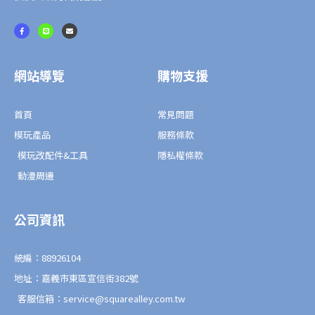
F
L
E
a
i
n
c
n
v
e
e
e
b
l
o
o
o
p
網站導覽
購物支援
k
e
-
f
首頁
常見問題
模玩產品
服務條款
模玩改配件&工具
隱私權條款
動漫周邊
公司資訊
統編：88926104
地址：嘉義市東區宣信街382號
客服信箱：service@squarealley.com.tw