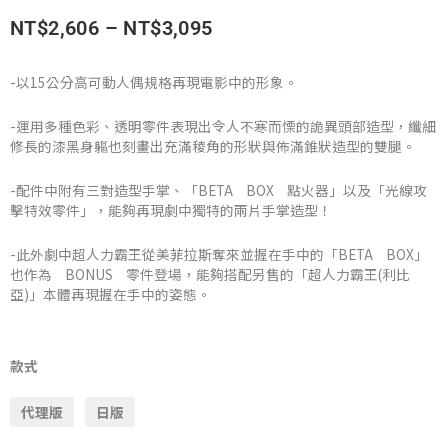
價
NT$
2,606
–
NT$
3,095
格
-以15公分高可動人偶規格再現電影中的形象。
範
-運用多種色彩、透明零件表現出令人不寒而慄的詭異頭部造型，纖細
圍：
修長的漆黑身軀也刻畫出充滿稜角的形狀與佈滿錐狀造型的雙腿。
NT$2,606
-配件中附有三對造型手掌、「BETA BOX 點火器」以及「光線攻
擊特效零件」，能夠再現劇中獨特的兩片手掌造型！
到
-此外劇中超人力霸王從美菲拉斯奪來並握在手中的「BETA BOX」
NT$3,095
也作為 BONUS 零件登場，能夠搭配另售的「超人力霸王(利比
亞)」本體再現握在手中的姿態。
萬
代
款式
魂
代理版
日版
限
定