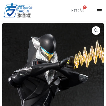
跳
0
至
購
NT$
0
物
主
籃
要
內
容