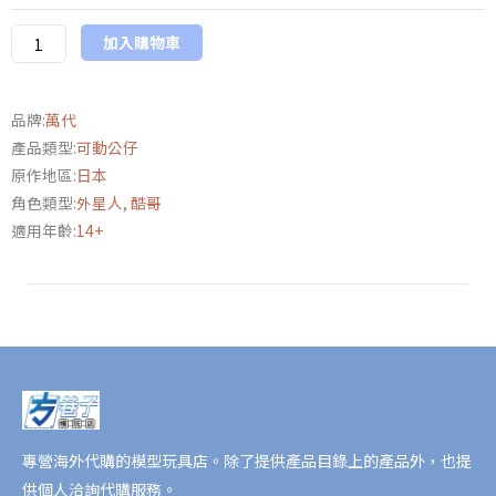
SHF《新.
加入購物車
超
人
力
品牌:
萬代
霸
產品類型:
可動公仔
王》
原作地區:
日本
美
角色類型:
外星人
,
酷哥
菲
適用年齡:
14+
拉
斯
星
人
數
量
專營海外代購的模型玩具店。除了提供產品目錄上的產品外，也提
供個人洽詢代購服務。