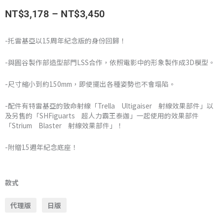
價
NT$
3,178
–
NT$
3,450
格
-托雷基亞以15周年紀念版的身份回歸！
範
-與圓谷製作部造型部門LSS合作，依照電影中的形象製作成3D模型。
圍：
-尺寸縮小到約150mm，即使擺出各種姿勢也不會塌陷。
NT$3,178
-配件有特雷基亞的致命射線「Trella Ultigaiser 射線效果部件」以
到
及另售的「SHFiguarts 超人力霸王泰迦」一起使用的效果部件
「Strium Blaster 射線效果部件」！
NT$3,450
-附贈15週年紀念底座！
萬
代
款式
魂
代理版
日版
限
定