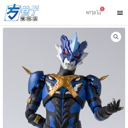
跳
0
至
購
NT$
0
物
主
籃
要
內
容