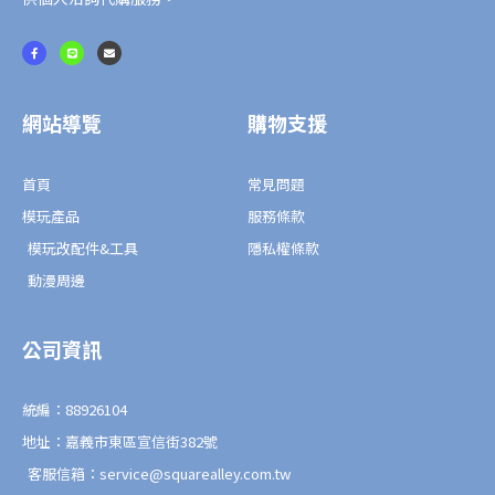
量
F
L
E
a
i
n
c
n
v
e
e
e
b
l
o
o
o
p
網站導覽
購物支援
k
e
-
f
首頁
常見問題
模玩產品
服務條款
模玩改配件&工具
隱私權條款
動漫周邊
公司資訊
統編：88926104
地址：嘉義市東區宣信街382號
客服信箱：service@squarealley.com.tw