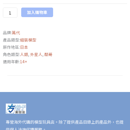
SHF《超
加入購物車
人
力
霸
品牌:
萬代
王
產品類型:
組裝模型
大
原作地區:
日本
河》
角色類型:
人類
,
外星人
,
酷哥
托
適用年齡:
14+
雷
基
亞
15
周
年
紀
念
版
專營海外代購的模型玩具店。除了提供產品目錄上的產品外，也提
數
供個人洽詢代購服務。