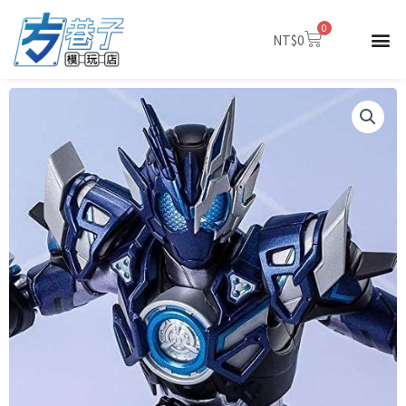
跳
0
至
購
NT$
0
物
主
籃
要
內
容