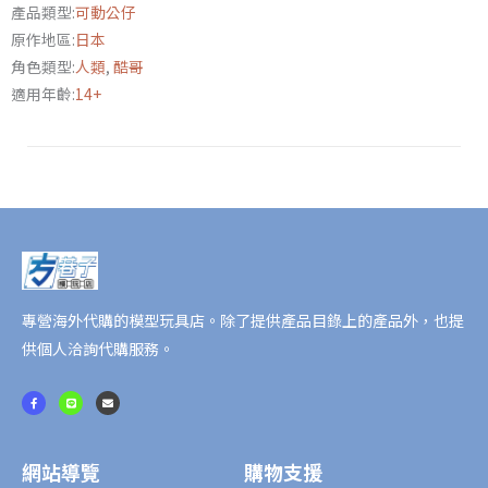
產品類型:
可動公仔
01
原作地區:
日本
假
角色類型:
人類
,
酷哥
面
適用年齡:
14+
騎
士
Vulcan
數
量
專營海外代購的模型玩具店。除了提供產品目錄上的產品外，也提
供個人洽詢代購服務。
F
L
E
a
i
n
c
n
v
e
e
e
b
l
o
o
o
p
網站導覽
購物支援
k
e
-