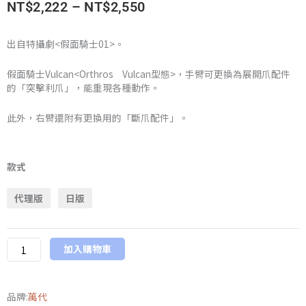
價
NT$
2,222
–
NT$
2,550
格
出自特攝劇<假面騎士01>。
範
假面騎士Vulcan<Orthros Vulcan型態>，手臂可更換為展開爪配件
圍：
的「突擊利爪」，能重現各種動作。
NT$2,222
此外，右臂還附有更換用的「斷爪配件」。
到
萬
代
款式
NT$2,550
魂
代理版
日版
限
定
SHF
加入購物車
假
面
騎
品牌:
萬代
士