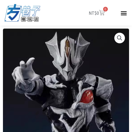
跳
0
至
購
NT$
0
物
主
籃
要
內
容