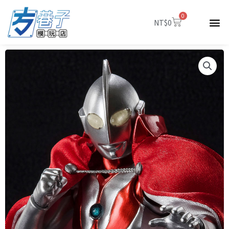
跳
0
至
購
NT$
0
物
主
籃
要
內
容