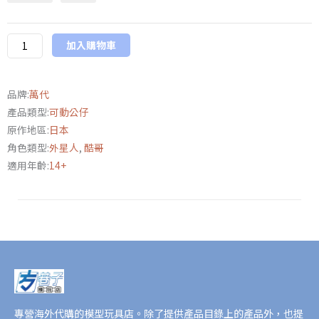
定
SHF
加入購物車
超
人
力
品牌:
萬代
霸
產品類型:
可動公仔
王
原作地區:
日本
55
角色類型:
外星人
,
酷哥
周
適用年齡:
14+
年
紀
念
版
數
量
專營海外代購的模型玩具店。除了提供產品目錄上的產品外，也提