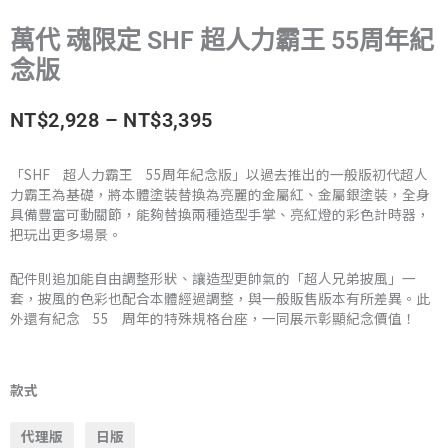
萬代 魂限定 SHF 超人力霸王 55周年紀
念版
價
NT$
2,928
–
NT$
3,395
格
「SHF 超人力霸王 55周年紀念版」以過去推出的一般版初代超人
力霸王為基礎，將本體塗裝替換為亮麗的金屬紅、金屬銀塗裝，全身
範
具備豐富可動關節，能夠替換兩種造型手掌、亮紅燈的彩色計時器，
把玩出更多場景。
圍：
NT$2,928
配件則追加能自由調整形狀、讓造型更帥氣的「超人兄弟披風」一
套，披風的色彩也配合本體經過調整，與一般販售版本有所差異。此
到
外還有紀念 55 周年的特殊規格台座，一同展示彰顯紀念價值！
NT$3,395
萬
代
款式
魂
代理版
日版
限