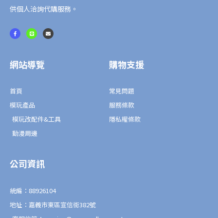
供個人洽詢代購服務。
F
L
E
a
i
n
c
n
v
e
e
e
b
l
o
o
o
p
網站導覽
購物支援
k
e
-
f
首頁
常見問題
模玩產品
服務條款
模玩改配件&工具
隱私權條款
動漫周邊
公司資訊
統編：88926104
地址：嘉義市東區宣信街382號