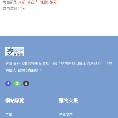
角色類型:
人類
,
外星人
,
怪獸
,
酷哥
條
適用年齡:
12+
陸
精
選
系
列
數
量
專營海外代購的模型玩具店。除了提供產品目錄上的產品外，也提
供個人洽詢代購服務。
F
L
E
a
i
n
c
n
v
e
e
e
b
l
o
o
o
p
網站導覽
購物支援
k
e
-
f
首頁
常見問題