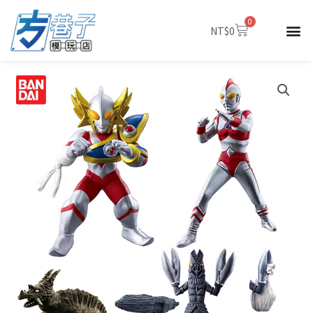
跳
0
至
購
NT$
0
物
主
籃
要
內
容