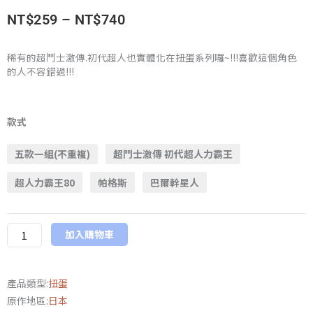
價
NT$
259
–
NT$
740
格
稀有的超鬥士激傳.初代超人也實體化在扭蛋系列囉~!!!喜歡這個角色
的人不容錯過!!!
範
圍：
萬
代
款式
NT$259
HGX
五款一組(不重複)
超鬥士激傳 初代超人力霸王
扭
到
蛋
超人力霸王80
帕格斯
巴爾幹星人
NT$740
圓
谷
超
加入購物車
人
力
霸
產品類型:
扭蛋
王
原作地區:
日本
三