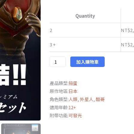
NT$2,92
萬
到
代
Quantity
PB
NT$3,05
限
2
NT$
2
定
3 +
NT$
2
扭
蛋
超
加入購物車
人
力
產品類型:
扭蛋
霸
原作地區:
日本
王
角色類型:
人類
,
外星人
,
酷哥
終
適用年齡:
12+
極
附帶功能:
可發光
發
光