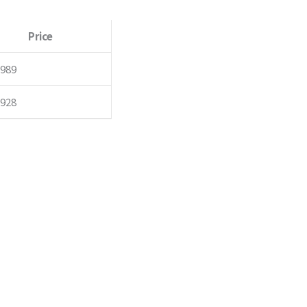
8
Price
0
,989
,928