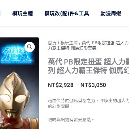
則
模玩主體
模玩改(配)件&工具
動漫周邊
首頁
/
模玩主體
/ 萬代 PB限定扭蛋 超
力霸王傑特 伽馬幻影套裝
萬代 PB限定扭蛋 超人
列 超人力霸王傑特 伽馬
價
NT$
2,928
–
NT$
3,050
格
藉由傑特的伽馬型態之力，呼喚出的超人
的幻影實體。
範
圍：
眼睛與胸燈有發光構造。