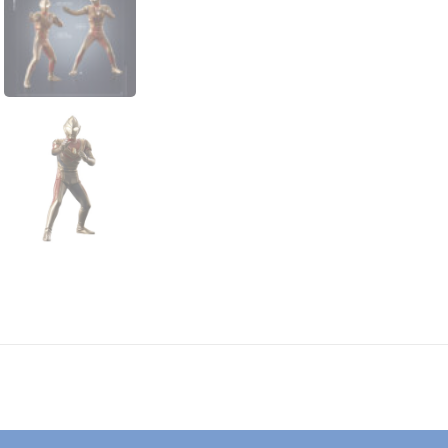
系
列
超
人
力
霸
王
傑
特
伽
馬
幻
影
套
裝
數
量