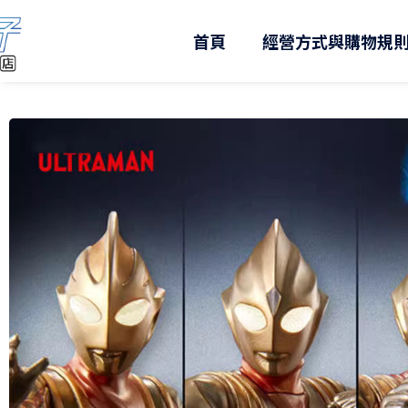
跳
至
首頁
經營方式與購物規
主
要
內
容