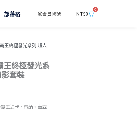
0
購
部落格
NT$
0
會員帳號
物
籃
人力霸王終極發光系列 超人
力霸王終極發光系
幻影套裝
力霸王迪卡、帝納、蓋亞