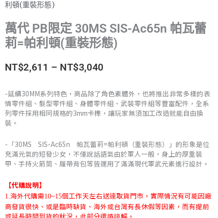
利頓(重裝形態)
萬代 PB限定 30MS SIS-Ac65n 帕瓦蕾
莉=帕利頓(重裝形態)
價
NT$
2,611
–
NT$
3,040
格
-延續30MM系列特色，商品除了角色素體外，也將推出非常多樣的表
情零件組、髮型零件組、身體零件組、武裝零件組等豐富配件，全系
範
列零件採用相同規格的3mm卡榫，讓玩家無須加工改造就能自由換
裝。
圍：
NT$2,611
-「30MS SIS-Ac65n 帕瓦蕾莉=帕利頓（重裝形態）」的形象是位
充滿元氣的短發少女，不僅說話語氣由於軍人一般，身上的厚重裝
到
甲、手持火箭筒、履帶背包等皆運用了滿滿現代軍武元素進行設計。
NT$3,040
【代購說明】
海外代購需
個工作天左右送達取貨門市，實際情況有可能因廠
1.
10~15
商發貨很快、或是臨時缺貨、海外或台灣有長休假等因素，而有提前
或延長時間到貨的狀況，此部分還請諒解。