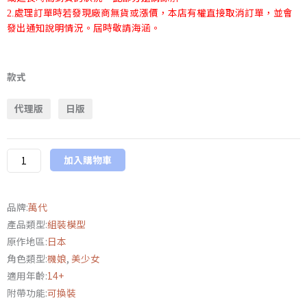
處理訂單時若發現廠商無貨或漲價，本店有權直接取消訂單，並會
2.
發出通知說明情況。屆時敬請海涵。
萬
代
款式
PB
代理版
日版
限
定
30MS
加入購物車
SIS-
Ac65n
帕
品牌:
萬代
瓦
產品類型:
組裝模型
蕾
原作地區:
日本
莉
角色類型:
機娘
,
美少女
=
適用年齡:
14+
帕
附帶功能:
可換裝
利