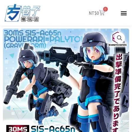
跳
0
至
購
NT$
0
物
主
籃
要
內
容