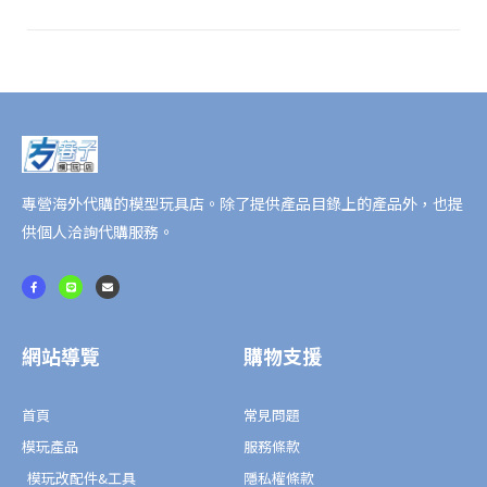
頓
(重
裝
形
態)
數
量
專營海外代購的模型玩具店。除了提供產品目錄上的產品外，也提
供個人洽詢代購服務。
F
L
E
a
i
n
c
n
v
e
e
e
b
l
o
o
o
p
網站導覽
購物支援
k
e
-
f
首頁
常見問題
模玩產品
服務條款
模玩改配件&工具
隱私權條款