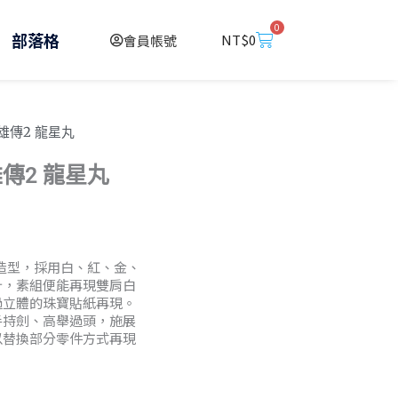
0
購
部落格
NT$
0
會員帳號
物
籃
英雄傳2 龍星丸
雄傳2 龍星丸
造型，採用白、紅、金、
計，素組便能再現雙肩白
過立體的珠寶貼紙再現。
手持劍、高舉過頭，施展
以替換部分零件方式再現
4