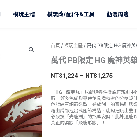
則
模玩主體
模玩改(配)件&工具
動漫周邊
首頁
/
模玩主體
/ 萬代 PB限定 HG 魔神
萬代 PB限定 HG 魔神英
價
NT$
1,224
–
NT$
1,275
格
「
HG 龍星丸
」以新規零件徹底再現劇中
藍…等多色成形零件並具備精密的分割設
範
色龍紋等細節造型，光龍劍上的寶珠則透
藉由肩部拉出式關節構造，能夠把玩出雙
圍：
必殺技「光龍劍」的招牌姿勢！此外還能
真正的姿態「飛龍形態」！
NT$1,22
到