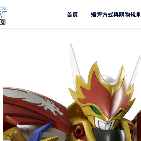
跳
至
首頁
經營方式與購物規
主
要
內
容