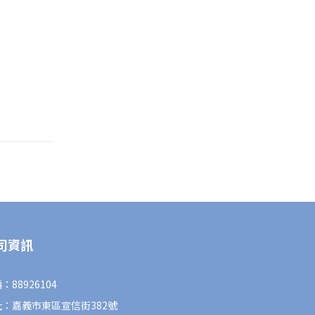
司資訊
：88926104
址：嘉義市東區宣信街382號