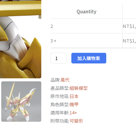
萬
代
NT$1,27
Quantity
PB
限
2
NT$
1
定
3 +
NT$
1
HG
魔
神
加入購物車
英
雄
品牌:
萬代
傳
產品類型:
組裝模型
2
原作地區:
日本
龍
角色類型:
機甲
星
適用年齡:
14+
丸
附帶功能:
可變形
數
量