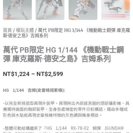
首頁
/
模玩主體
/ 萬代 PB限定 HG 1/144 《機動戰士鋼彈 庫克羅
斯·德安之島》吉姆系列
萬代 PB限定 HG 1/144 《機動戰士鋼
彈 庫克羅斯·德安之島》吉姆系列
價
NT$
1,224
–
NT$
2,599
格
HG 1/144 吉姆(史雷格搭乘機):
範
-以完全新規造型再現外裝甲，再現映出內部感測器的頭部攝影機、具
圍：
備獨特曲面的胸部裝甲、全身各處精密的零件分割構造，藉由多種成
形色與水貼紙再現史雷格機特徵的灰色調與機身標誌。
NT$1,224
-整體可動結構繼承了「HG 1/144 RX-78-02 鋼彈 (GUNDAM
到