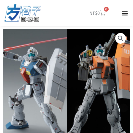
跳
0
至
購
NT$
0
物
主
籃
要
內
容