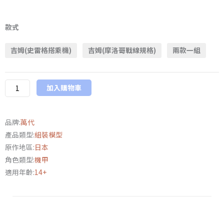
萬
代
款式
PB
吉姆(史雷格搭乘機)
吉姆(摩洛哥戰線規格)
兩款一組
限
定
HG
加入購物車
1/144
《機
動
品牌:
萬代
戰
產品類型:
組裝模型
士
原作地區:
日本
鋼
角色類型:
機甲
彈
適用年齡:
14+
庫
克
羅
斯