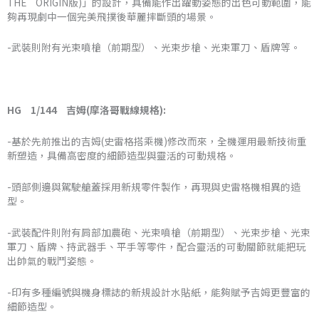
THE ORIGIN版)」的設計，具備能作出躍動姿態的出色可動範圍，能
夠再現劇中一個完美飛撲後華麗摔斷頭的場景。
NT$2,599
-武裝則附有光束噴槍（前期型）、光束步槍、光束軍刀、盾牌等。
HG 1/144 吉姆(摩洛哥戰線規格):
-基於先前推出的吉姆(史雷格搭乘機)修改而來，全機運用最新技術重
新塑造，具備高密度的細節造型與靈活的可動規格。
-頭部側邊與駕駛艙蓋採用新規零件製作，再現與史雷格機相異的造
型。
-武裝配件則附有肩部加農砲、光束噴槍（前期型）、光束步槍、光束
軍刀、盾牌、持武器手、平手等零件，配合靈活的可動關節就能把玩
出帥氣的戰鬥姿態。
-印有多種編號與機身標誌的新規設計水貼紙，能夠賦予吉姆更豐富的
細節造型。