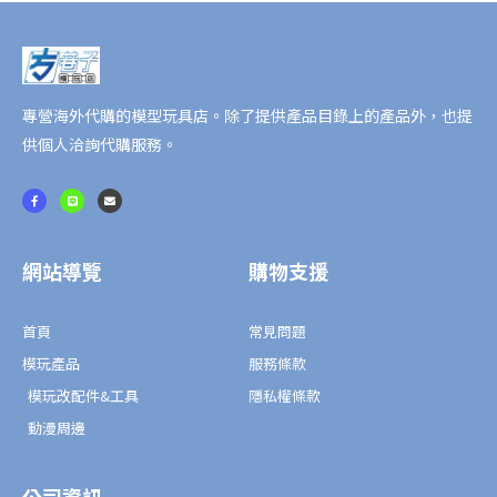
·
德
安
之
島》
專營海外代購的模型玩具店。除了提供產品目錄上的產品外，也提
吉
供個人洽詢代購服務。
姆
F
L
E
系
a
i
n
c
n
v
e
e
e
列
b
l
o
o
數
o
p
網站導覽
購物支援
k
e
-
量
f
首頁
常見問題
模玩產品
服務條款
模玩改配件&工具
隱私權條款
動漫周邊