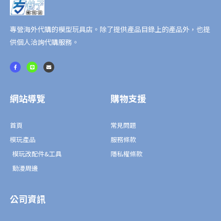
F
EW
數
專營海外代購的模型玩具店。除了提供產品目錄上的產品外，也提
量
供個人洽詢代購服務。
F
L
E
a
i
n
c
n
v
e
e
e
b
l
o
o
o
p
網站導覽
購物支援
k
e
-
f
首頁
常見問題
模玩產品
服務條款
模玩改配件&工具
隱私權條款
動漫周邊
公司資訊