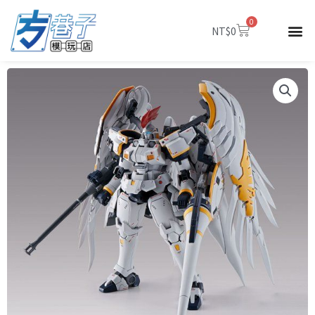
跳
0
至
購
NT$
0
物
主
籃
要
內
容