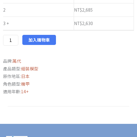
PB
限
2
NT$
2,685
定
3 +
NT$
2,630
MG
1/100
鋼
加入購物車
彈
W:
品牌:
萬代
敗
產品類型:
組裝模型
者
原作地區:
日本
們
角色類型:
機甲
的
適用年齡:
14+
榮
耀
托
爾
吉
斯