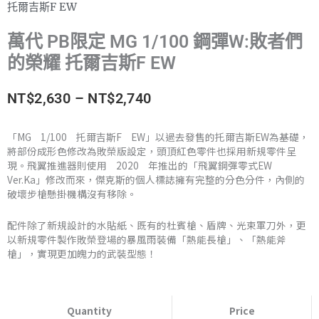
托爾吉斯F EW
萬代 PB限定 MG 1/100 鋼彈W:敗者們
的榮耀 托爾吉斯F EW
價
NT$
2,630
–
NT$
2,740
格
「MG 1/100 托爾吉斯F EW」以過去發售的托爾吉斯EW為基礎，
將部份成形色修改為敗榮版設定，頭頂紅色零件也採用新規零件呈
範
現。飛翼推進器則使用 2020 年推出的「飛翼鋼彈零式EW
Ver.Ka」修改而來，傑克斯的個人標誌擁有完整的分色分件，內側的
圍：
破壞步槍懸掛機構沒有移除。
NT$2,630
配件除了新規設計的水貼紙、既有的杜賓槍、盾牌、光束軍刀外，更
到
以新規零件製作敗榮登場的暴風雨裝備「熱能長槍」、「熱能斧
槍」，實現更加魄力的武裝型態！
NT$2,740
萬
代
Quantity
Price