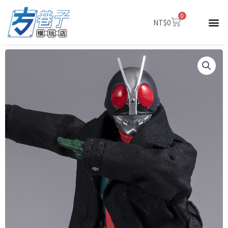
跳
0
至
購
NT$
0
物
主
籃
要
內
容