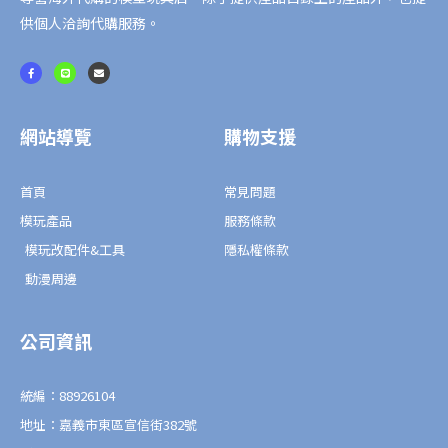
供個人洽詢代購服務。
F
L
E
a
i
n
c
n
v
e
e
e
b
l
o
o
o
p
網站導覽
購物支援
k
e
-
f
首頁
常見問題
模玩產品
服務條款
模玩改配件&工具
隱私權條款
動漫周邊
公司資訊
統編：88926104
地址：嘉義市東區宣信街382號