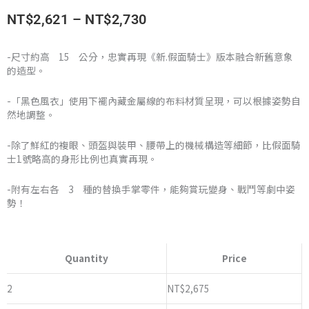
價
NT$
2,621
–
NT$
2,730
格
-尺寸約高 15 公分，忠實再現《新.假面騎士》版本融合新舊意象
的造型。
範
圍：
-「黑色風衣」使用下襬內藏金屬線的布料材質呈現，可以根據姿勢自
然地調整。
NT$2,621
-除了鮮紅的複眼、頭盔與裝甲、腰帶上的機械構造等細節，比假面騎
到
士1號略高的身形比例也真實再現。
NT$2,730
-附有左右各 3 種的替換手掌零件，能夠賞玩變身、戰鬥等劇中姿
勢！
萬
代
Quantity
Price
PB
限
2
NT$
2,675
定