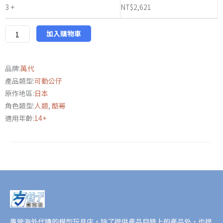
3 +
NT$
2,621
SHF《新.
假
面
加入購物車
騎
士》
品牌:
萬代
假
產品類型:
可動公仔
面
原作地區:
日本
騎
角色類型:
人類
,
酷哥
士
適用年齡:
14+
2
號
數
量
專營海外代購的模型玩具店。除了提供產品目錄上的產品外，也提