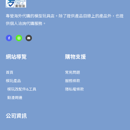
札
數
量
專營海外代購的模型玩具店。除了提供產品目錄上的產品外，也提
供個人洽詢代購服務。
F
L
E
a
i
n
c
n
v
e
e
e
b
l
o
o
o
p
網站導覽
購物支援
k
e
-
f
首頁
常見問題
模玩產品
服務條款
模玩改配件&工具
隱私權條款
動漫周邊
公司資訊