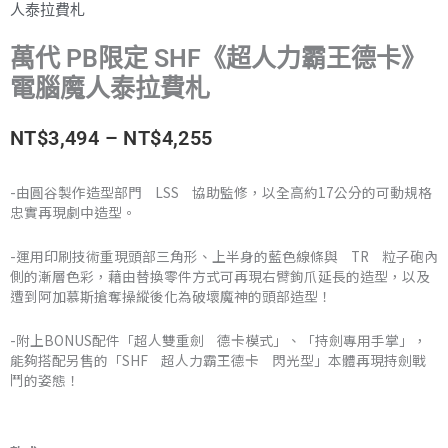
人泰拉費札
萬代 PB限定 SHF《超人力霸王德卡》
電腦魔人泰拉費札
價
NT$
3,494
–
NT$
4,255
格
-由圓谷製作造型部門 LSS 協助監修，以全高約17公分的可動規格
忠實再現劇中造型。
範
圍：
-運用印刷技術重現頭部三角形、上半身的藍色線條與 TR 粒子砲內
側的漸層色彩，藉由替換零件方式可再現右臂鉤爪延長的造型，以及
NT$3,494
遭到阿加慕斯搶奪操縱後化為破壞魔神的頭部造型！
到
-附上BONUS配件「超人雙重劍 德卡模式」、「持劍專用手掌」，
能夠搭配另售的「SHF 超人力霸王德卡 閃光型」本體再現持劍戰
NT$4,255
鬥的姿態！
萬