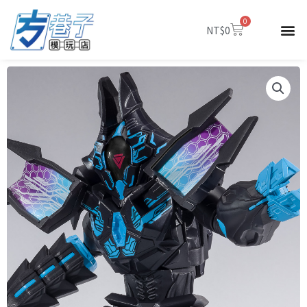
跳
0
至
購
NT$
0
物
主
籃
要
內
容