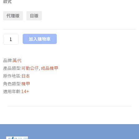
代
款式
PB
代理版
日版
限
定
SHF《超
加入購物車
人
力
霸
品牌:
萬代
王
產品類型:
可動公仔
,
成品機甲
德
原作地區:
日本
卡》
角色類型:
機甲
電
適用年齡:
14+
腦
魔
人
泰
拉
費