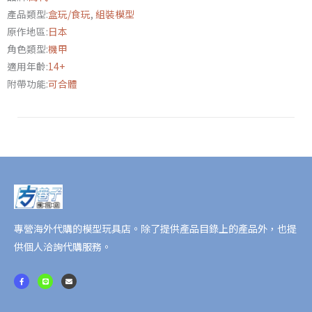
產品類型:
盒玩/食玩
,
組裝模型
命
原作地區:
日本
人
角色類型:
機甲
生
適用年齡:
14+
命
附帶功能:
可合體
拳
擊
手
數
量
專營海外代購的模型玩具店。除了提供產品目錄上的產品外，也提
供個人洽詢代購服務。
F
L
E
a
i
n
c
n
v
e
e
e
b
l
o
o