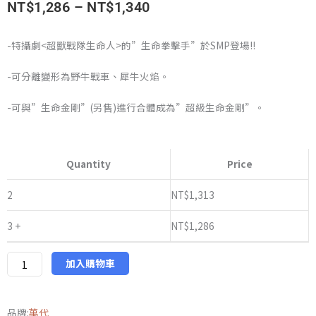
價
NT$
1,286
–
NT$
1,340
格
-特攝劇<超獸戰隊生命人>的”生命拳擊手”於SMP登場!!
範
-可分離變形為野牛戰車、犀牛火焰。
圍：
-可與”生命金剛”(另售)進行合體成為”超級生命金剛”。
NT$1,286
萬
到
代
Quantity
Price
NT$1,340
PB
限
2
NT$
1,313
定
3 +
NT$
1,286
SMP
超
獸
加入購物車
戰
隊
品牌:
萬代
生