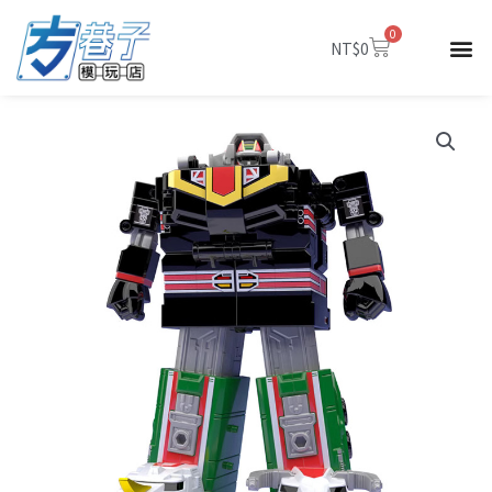
跳
0
至
購
NT$
0
物
主
籃
要
內
容