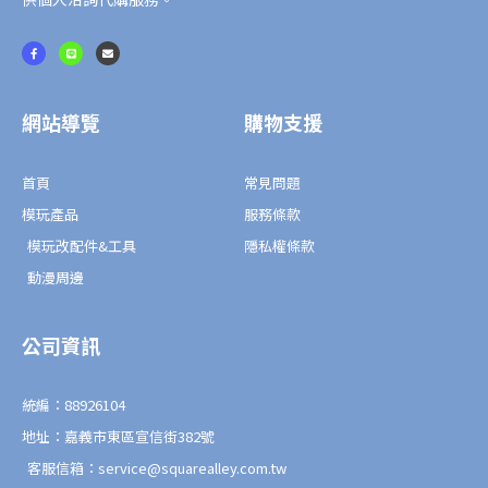
F
L
E
a
i
n
c
n
v
e
e
e
b
l
o
o
o
p
網站導覽
購物支援
k
e
-
f
首頁
常見問題
模玩產品
服務條款
模玩改配件&工具
隱私權條款
動漫周邊
公司資訊
統編：88926104
地址：嘉義市東區宣信街382號
客服信箱：service@squarealley.com.tw