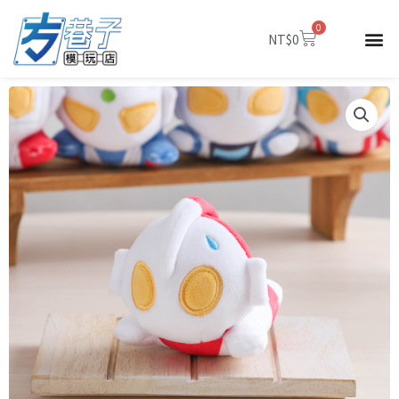
跳
0
至
購
NT$
0
物
主
籃
要
內
容