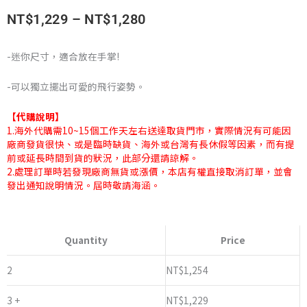
價
NT$
1,229
–
NT$
1,280
格
-迷你尺寸，適合放在手掌!
範
-可以獨立擺出可愛的飛行姿勢。
圍：
【代購說明】
NT$1,229
1.海外代購需10~15個工作天左右送達取貨門市，實際情況有可能因
廠商發貨很快、或是臨時缺貨、海外或台灣有長休假等因素，而有提
到
前或延長時間到貨的狀況，此部分還請諒解。
2.處理訂單時若發現廠商無貨或漲價，本店有權直接取消訂單，並會
NT$1,280
發出通知說明情況。屆時敬請海涵。
超
人
Quantity
Price
力
霸
2
NT$
1,254
王
3 +
NT$
1,229
M78