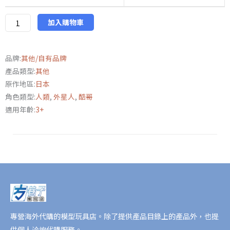
網
店
加入購物車
限
定
品牌:
其他/自有品牌
毛
產品類型:
其他
絨
原作地區:
日本
娃
角色類型:
人類
,
外星人
,
酷哥
娃
適用年齡:
3+
初
代
超
人
力
霸
王
數
量
專營海外代購的模型玩具店。除了提供產品目錄上的產品外，也提
供個人洽詢代購服務。