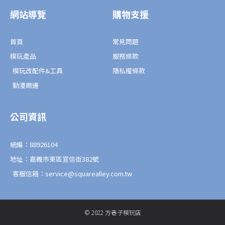
o
o
o
p
網站導覽
購物支援
k
e
-
f
首頁
常見問題
模玩產品
服務條款
模玩改配件&工具
隱私權條款
動漫周邊
公司資訊
統編：88926104
地址：嘉義市東區宣信街382號
客服信箱：service@squarealley.com.tw
© 2022 方巷子模玩店