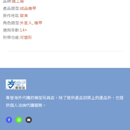
品牌:
鐵工廠
紅
產品類型:
成品機甲
色
原作地區:
歐美
警
角色類型:
外星人
,
機甲
報
適用年齡:
14+
第
附帶功能:
可變形
三
方
變
形
玩
具
數
量
專營海外代購的模型玩具店。除了提供產品目錄上的產品外，也提
供個人洽詢代購服務。
F
L
E
a
i
n
c
n
v
e
e
e
b
l