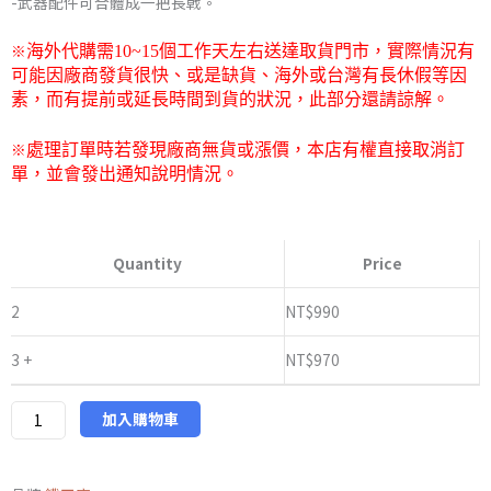
-武器配件可合體成一把長戟。
圍：
※
海外代購需
10~15
個工作天左右送達取貨門市，
實際情況有
NT$970
可能因廠商發貨很快、或是缺貨、海外或台灣有長休假等因
素，而有提前或延長時間到貨的狀況，此部分還請諒解。
到
※
處理訂單時若發現廠商無貨或漲價，本店有權直接取消訂
NT$1,010
單，並會發出通知說明情況。
鐵
工
Quantity
Price
廠
IF
2
NT$
990
EX-
3 +
NT$
970
73T
鳶
騎/
加入購物車
武
士