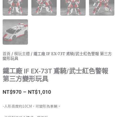
首頁
/
模玩主體
/ 鐵工廠 IF EX-73T 鳶騎/武士紅色警報 第三方
變形玩具
鐵工廠 IF EX-73T 鳶騎/武士紅色警報
第三方變形玩具
價
NT$
970
–
NT$
1,010
格
-人形高度約10CM，可變形為車輛。
範