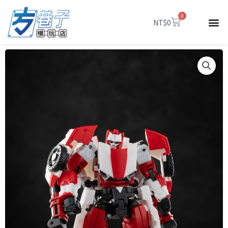
跳
0
至
購
NT$
0
物
主
籃
要
內
容