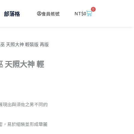
0
購
部落格
NT$
0
會員帳號
物
籃
 皇巫 天照大神 輕裝版 再版
巫 天照大神 輕
展現出與須佐之男不同的
更緊密，易於組裝並形成華麗