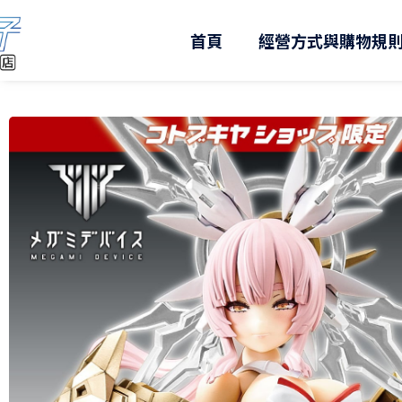
跳
至
首頁
經營方式與購物規
主
要
內
容