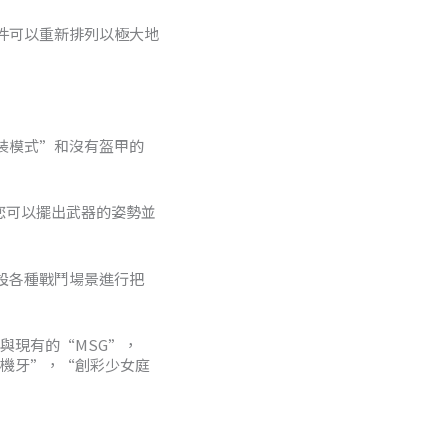
0
件可以重新排列以極大地
0
裝模式”和沒有盔甲的
圍讓您可以擺出武器的姿勢並
設各種戰鬥場景進行把
與現有的“MSG”，
角機牙”，“創彩少女庭
。