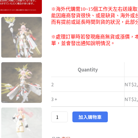
※
海外代購需
10~15
個工作天左右送達取
能因廠商發貨很快、或是缺貨、海外或
而有提前或延長時間到貨的狀況，此部
※
處理訂單時若發現廠商無貨或漲價，
單，並會發出通知說明情況。
壽
屋
Quantity
KP698
女
2
NT$
2
神
3 +
NT$
2
裝
置
皇
加入購物車
巫
天