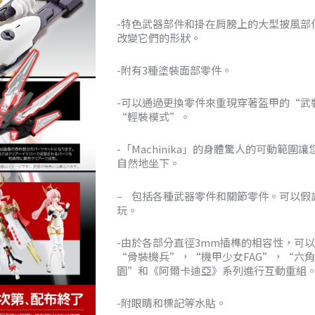
NT$2,88
-特色武器部件和掛在肩膀上的大型披風部
到
改變它們的形狀。
NT$3,00
-附有3種塗裝面部零件。
-可以通過更換零件來重現穿著盔甲的“武
“輕裝模式”。
-「Machinika」的身體驚人的可動範
自然地坐下。
– 包括各種武器零件和關節零件。可以假
玩。
-由於各部分直徑3mm插榫的相容性，可以
“骨裝機兵”，“機甲少女FAG”，“六
園”和《阿爾卡迪亞》系列進行互動重組
-附眼睛和標記等水貼。