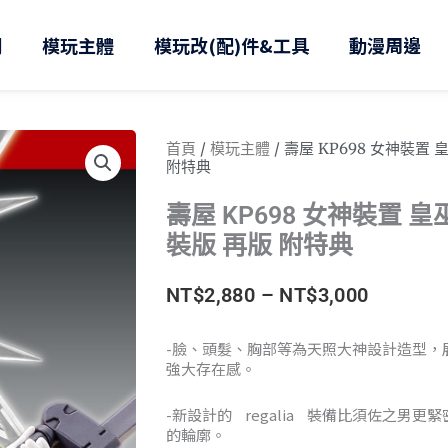
則
模玩主體
模玩改(配)件&工具
動漫周邊
首頁
/
模玩主體
/ 壽屋 KP698 女神裝置
附特典
壽屋 KP698 女神裝置 皇
裝版 再版 附特典
價
NT$
2,880
–
NT$
3,000
格
-臉、頭髮、胸部等為天照大神設計造型，
強大存在感。
範
圍：
-新設計的 regalia 裝備比須佐之男
的輪廓。