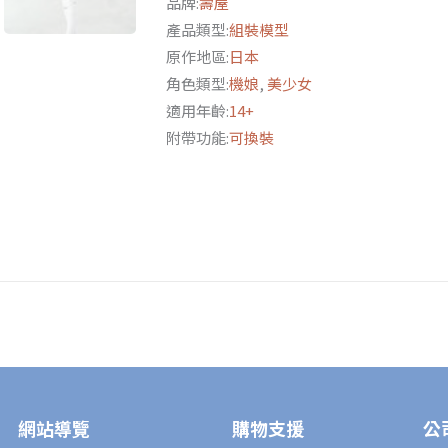
品牌:
壽屋
照
產品類型:
組裝模型
大
原作地區:
日本
神
角色類型:
機娘
,
美少女
輕
適用年齡:
14+
裝
附帶功能:
可換裝
版
再
版
附
特
典
數
量
網站導覽
購物支援
公