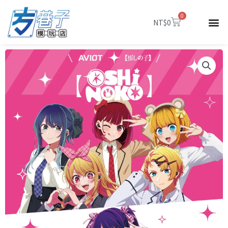
跳
0
至
購
NT$
0
物
主
籃
要
內
容