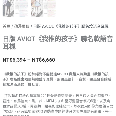
首頁
/
動漫周邊
/ 日版 AVIOT《我推的孩子》聯名款語音耳機
日版 AVIOT《我推的孩子》聯名款語音
耳機
價
NT$
6,394
–
NT$
6,660
格
《我推的孩子》粉絲絕對不能錯過!AVIOT與超人氣動畫《我推的孩
子》聯名推出限量無線藍牙耳機，無論是設計、音質、還是聲音體驗
範
都充滿滿滿的「推し愛」!
圍：
-這款聯名耳機內建高達220種全新錄製語音，包含個人角色阿奎亞、
NT$6,394
露比、有馬佳奈、黑川茜、MEMちょ和星野愛語音模式6種、以及角
色對話模式3種，從啟動、關機到連線提示，每次使用都像角色親自對
到
你說話，超有臨場感!還收錄動畫中的經典台詞與專屬語音彩蛋，每一