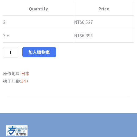
版
Quantity
Price
AVIOT《我
推
2
NT$
6,527
的
3 +
NT$
6,394
孩
子》
聯
加入購物車
名
款
原作地區:
日本
語
適用年齡:
14+
音
耳
機
數
量