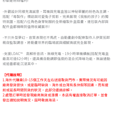
秒都是粉絲福利!
NT$6,660
-外觀設計同樣充滿誠意，耳機與充電盒皆以神秘華麗的粉色為主調，
搭配「苺製作」標誌與可愛兔子剪影，完美展現《我推的孩子》的獨
特氛圍。搭配六位角色身穿制服的全新繪製外盒插畫，連包裝內部與
配件盒都精緻到值得收藏展示!
-不只外型夢幻，音質表現也不馬虎。由動畫劇中配樂製作人伊賀拓郎
親自監製調音，將動畫世界的臨場感與細膩情感完全展現。
-支援LDAC™ 高解析音訊、無線充電、19小時單機續航(搭配充電盒
最高可達62小時)，還具備自動調節強度的混合式降噪功能，無論通勤
或追番都能沉浸其中。
【代購說明】
1.海外代購需10~15個工作天左右送達取貨門市，實際情況有可能因
廠商發貨很快、或是臨時缺貨、海外或台灣有長休假等因素，而有提
前或延長時間到貨的狀況，此部分還請諒解。
2.處理訂單時若發現廠商無貨或漲價，本店有權直接取消訂單，並會
發出通知說明情況。屆時敬請海涵。
日