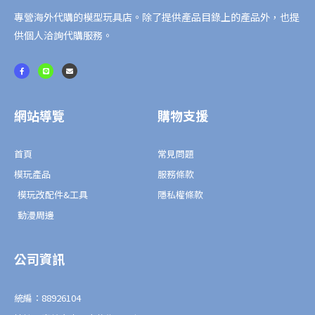
專營海外代購的模型玩具店。除了提供產品目錄上的產品外，也提
供個人洽詢代購服務。
F
L
E
a
i
n
c
n
v
e
e
e
b
l
o
o
o
p
網站導覽
購物支援
k
e
-
f
首頁
常見問題
模玩產品
服務條款
模玩改配件&工具
隱私權條款
動漫周邊
公司資訊
統編：88926104