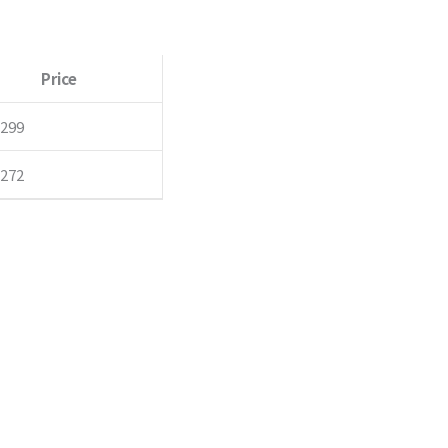
2
Price
5
,299
,272