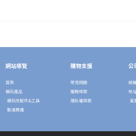
裝
數
量
網站導覽
購物支援
公
首頁
常見問題
統編
模玩產品
服務條款
地
模玩改配件&工具
隱私權條款
客服
動漫周邊