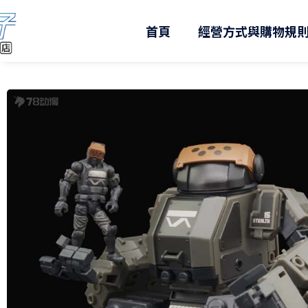
跳
至
首頁
經營方式與購物規
主
要
內
容