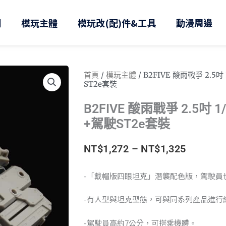
則
模玩主體
模玩改(配)件&工具
動漫周邊
首頁
/
模玩主體
/ B2FIVE 酸雨戰爭 2.5
ST2e套裝
B2FIVE 酸雨戰爭 2.5吋 
+駕駛ST2e套裝
價
NT$
1,272
–
NT$
1,325
格
-「戴帽版四眼坦克」潛襲配色版，駕駛員
範
-有人型與坦克型態，可與同系列產品進行
圍：
-駕駛員高約7公分，可搭乘機體。