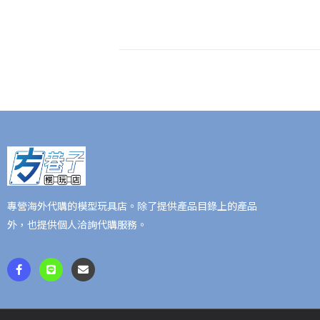
專營海外代購的模型玩具店。除了提供產品目錄上的產品
外，也提供個人洽詢代購服務。
F
L
E
a
i
n
c
n
v
e
e
e
b
l
o
o
o
p