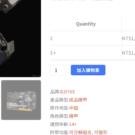
NT$1,27
B2FIVE
到
酸
Quantity
NT$1,32
雨
戰
2
NT$
1
爭
3 +
NT$
1
2.5
吋
1/28
加入購物車
潛
襲
品牌:
B2FIVE
強
產品類型:
成品機甲
壘
原作地區:
中國
+駕
角色類型:
機甲
駛
適用年齡:
14+
ST2e
附帶功能:
可分解組合
,
可變形
套