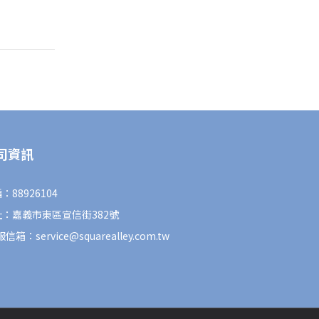
司資訊
：88926104
址：嘉義市東區宣信街382號
信箱：service@squarealley.com.tw