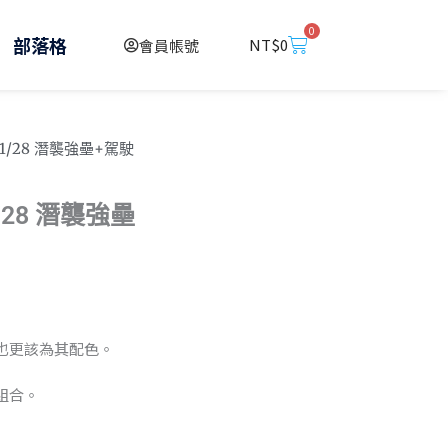
0
購
部落格
NT$
0
會員帳號
物
籃
吋 1/28 潛襲強壘+駕駛
1/28 潛襲強壘
也更該為其配色。
組合。