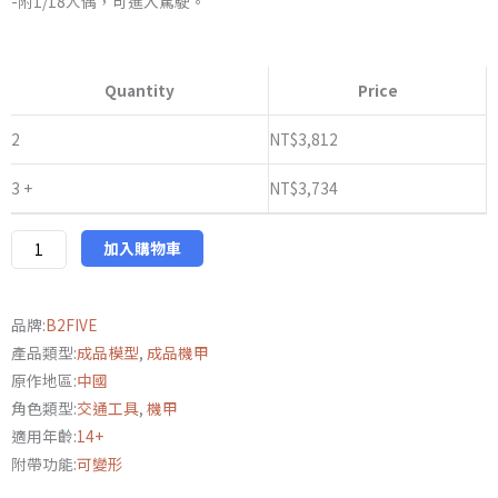
-附1/18人偶，可進入駕駛。
圍：
B2FIVE
NT$3,734
3.75
Quantity
Price
寸
到
酸
2
NT$
3,812
NT$3,890
雨
3 +
NT$
3,734
戰
爭
FAV-
加入購物車
A02
野
品牌:
B2FIVE
戰
產品類型:
成品模型
,
成品機甲
高
原作地區:
中國
砲
角色類型:
交通工具
,
機甲
車
適用年齡:
14+
1/18
附帶功能:
可變形
再
版