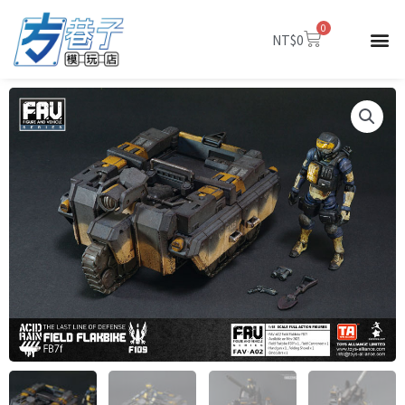
跳
0
至
購
NT$
0
物
主
籃
要
內
容