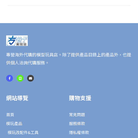
數
量
專營海外代購的模型玩具店。除了提供產品目錄上的產品外，也提
供個人洽詢代購服務。
F
L
E
a
i
n
c
n
v
e
e
e
b
l
o
o
o
p
網站導覽
購物支援
k
e
-
f
首頁
常見問題
模玩產品
服務條款
模玩改配件&工具
隱私權條款