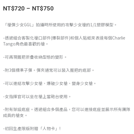
價
NT$
720
–
NT$
750
格
「槍彈少女GGL」拍攝時所使用的攻擊少女槍的1/1塑膠模型。
範
-透過組合客製化槍口部件(爆裂部件)和個人貼紙來表達每個Charlie
圍：
Tango角色最喜歡的槍。
NT$720
-可再現握把折疊收納型態的變形。
到
-附3個標準子彈。彈夾通常可以裝入握把的底部。
NT$750
-可以連結攻擊少女槍、爆破少女槍、變身少女槍。
-女指揮官可以坐在槍上當砲台使用。
-附有架設底座。透過組合多個產品，您可以連接底座並展示所有團隊
成員的槍支。
-初回生產限版附贈「人物卡」!