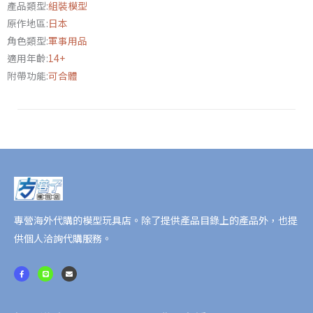
產品類型:
組裝模型
少
原作地區:
日本
女
角色類型:
軍事用品
槍
適用年齡:
14+
Ver.Charlie
附帶功能:
可合體
Tango
初
回
限
定
版
數
量
專營海外代購的模型玩具店。除了提供產品目錄上的產品外，也提
供個人洽詢代購服務。
F
L
E
a
i
n
c
n
v
e
e
e
b
l
o
o
o
p