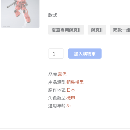
日
版
款式
萬
夏亞專用薩克II
薩克II
兩款一
代
鋼
彈
加入購物車
基
地
限
品牌:
萬代
定
產品類型:
組裝模型
HG
原作地區:
日本
1/144
角色類型:
機甲
薩
適用年齡:
8+
克
II、
夏