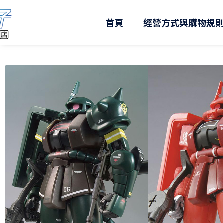
跳
至
首頁
經營方式與購物規
主
要
內
容