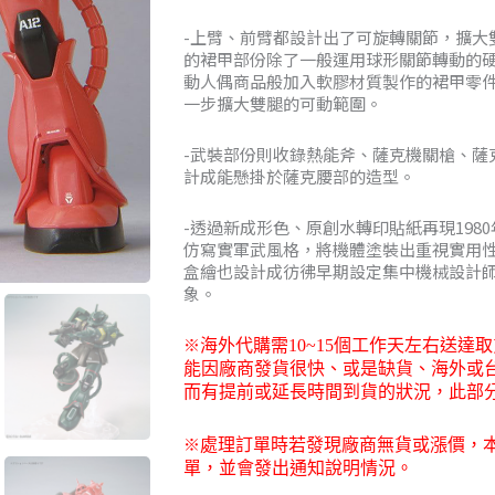
NT$1,44
-上臂、前臂都設計出了可旋轉關節，擴大
到
的裙甲部份除了一般運用球形關節轉動的
動人偶商品般加入軟膠材質製作的裙甲零
NT$2,72
一步擴大雙腿的可動範圍。
-武裝部份則收錄熱能斧、薩克機關槍、薩
計成能懸掛於薩克腰部的造型。
-透過新成形色、原創水轉印貼紙再現198
仿寫實軍武風格，將機體塗裝出重視實用
盒繪也設計成彷彿早期設定集中機械設計
象。
※
海外代購需
10~15
個工作天左右送達取
能因廠商發貨很快、或是缺貨、海外或
而有提前或延長時間到貨的狀況，此部
※
處理訂單時若發現廠商無貨或漲價，
單，並會發出通知說明情況。