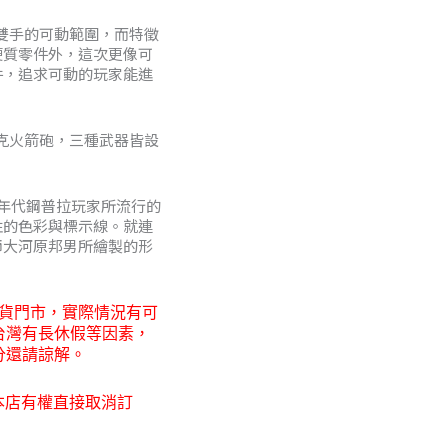
0
雙手的可動範圍，而特徵
硬質零件外，這次更像可
件，追求可動的玩家能進
0
克火箭砲，三種武器皆設
0年代鋼普拉玩家所流行的
性的色彩與標示線。就連
師大河原邦男所繪製的形
貨門市，
實際情況有可
台灣有長休假等因素，
分還請諒解。
本店有權直接取消訂