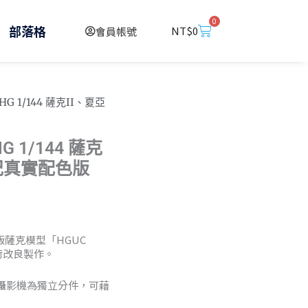
0
購
部落格
NT$
0
會員帳號
物
籃
G 1/144 薩克II、夏亞
 1/144 薩克
世紀真實配色版
新版薩克模型「HGUC
技術改良製作。
攝影機為獨立分件，可藉