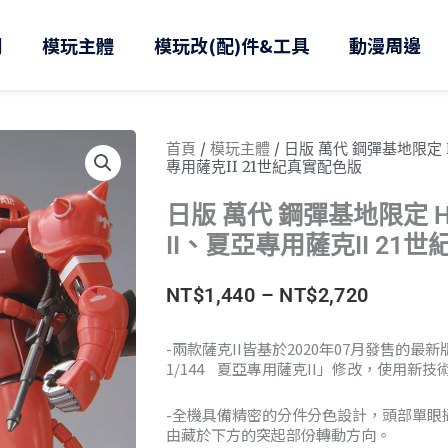
則
模玩主體
模玩改(配)件&工具
動漫周邊
首頁
/
模玩主體
/ 日版 萬代 鋼彈基地限定 H
專用薩克II 21世紀真實配色版
日版 萬代 鋼彈基地限定 HG
II、夏亞專用薩克II 21
價
NT$
1,440
–
NT$
2,720
格
-兩款薩克II皆基於2020年07月發售的最
1/144 夏亞專用薩克II」修改，使用新
範
圍：
-全機具備精密的分件分色設計，頭部單眼
由藏於下方的突起部份轉動方向。