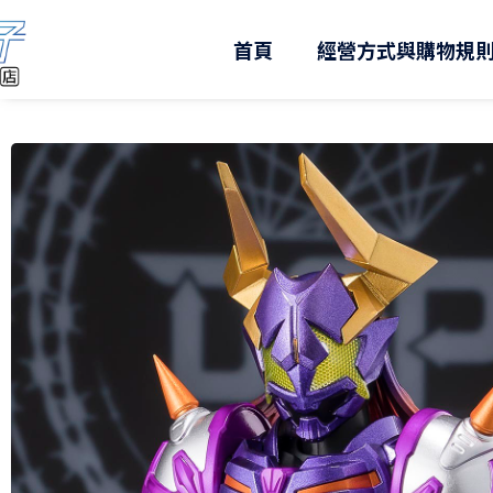
跳
至
首頁
經營方式與購物規
主
要
內
容