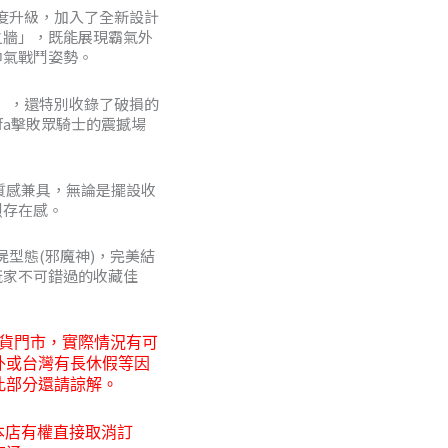
度升級，加入了全新設計
8
之牆」，既能展現霸氣外
帥氣戰鬥姿勢。
」，還特別收錄了破損的
0
fa擊敗眾騎士的震撼場
裝質感兼具，無論是擺設收
烈存在感。
熱殭屍型態(邪魔神)，完美結
玩家不可錯過的收藏佳
貨門市，
實際情況有可
外或台灣有長休假等因
此部分還請諒解。
本店有權直接取消訂