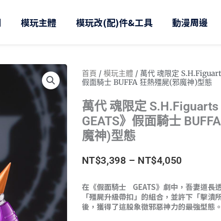
則
模玩主體
模玩改(配)件&工具
動漫周邊
首頁
/
模玩主體
/ 萬代 魂限定 S.H.Figu
假面騎士 BUFFA 狂熱殭屍(邪魔神)型態
萬代 魂限定 S.H.Figua
GEATS》假面騎士 BUFF
魔神)型態
價
NT$
3,398
–
NT$
4,050
格
在《假面騎士 GEATS》劇中，吾妻道長
「殭屍升級帶扣」的組合，並許下「擊潰
範
後，獲得了這股象徵邪惡神力的最強型態
圍：