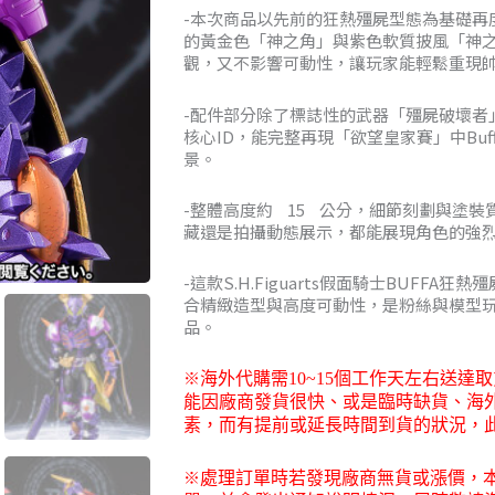
-本次商品以先前的狂熱殭屍型態為基礎再
NT$3,39
的黃金色「神之角」與紫色軟質披風「神
觀，又不影響可動性，讓玩家能輕鬆重現
到
-配件部分除了標誌性的武器「殭屍破壞者
NT$4,05
核心ID，能完整再現「欲望皇家賽」中Buf
景。
-整體高度約 15 公分，細節刻劃與塗
藏還是拍攝動態展示，都能展現角色的強
-這款S.H.Figuarts假面騎士BUFFA狂
合精緻造型與高度可動性，是粉絲與模型
品。
※
海外代購需
10~15
個工作天左右送達取
能因廠商發貨很快、或是臨時缺貨、海
素，而有提前或延長時間到貨的狀況，
※
處理訂單時若發現廠商無貨或漲價，