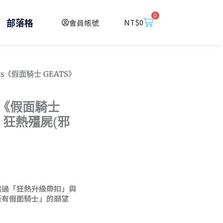
0
購
部落格
NT$
0
會員帳號
物
籃
arts《假面騎士 GEATS》
rts《假面騎士
A 狂熱殭屍(邪
透過「狂熱升級帶扣」與
所有假面騎士」的願望
。