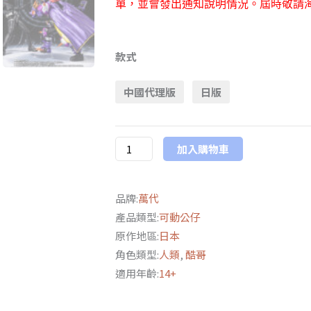
單，並會發出通知說明情況。屆時敬請
萬
代
款式
魂
中國代理版
日版
限
定
S.H.Figuarts《假
加入購物車
面
騎
士
品牌:
萬代
GEATS》
產品類型:
可動公仔
假
原作地區:
日本
面
角色類型:
人類
,
酷哥
騎
適用年齡:
14+
士
BUFFA