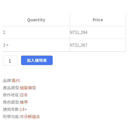
萬
代
Quantity
Price
PB
限
2
NT$
1,294
定
3 +
NT$
1,267
30MM
1/144
EXM-
加入購物車
A9sg
司
品牌:
萬代
比
產品類型:
組裝模型
納
原作地區:
日本
帝
角色類型:
機甲
歐
適用年齡:
14+
(將
附帶功能:
可分解組合
軍
規