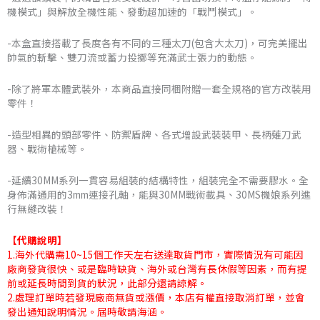
機模式」與解放全機性能、發動超加速的「戰鬥模式」。
-本盒直接搭載了長度各有不同的三種太刀(包含大太刀)，可完美擺出
帥氣的斬擊、雙刀流或蓄力投擲等充滿武士張力的動態。
-除了將軍本體武裝外，本商品直接同梱附贈一套全規格的官方改裝用
零件！
-造型相異的頭部零件、防禦盾牌、各式增設武裝裝甲、長柄薙刀武
器、戰術槍械等。
-延續30MM系列一貫容易組裝的結構特性，組裝完全不需要膠水。全
身佈滿通用的3mm連接孔軸，能與30MM戰術載具、30MS機娘系列進
行無縫改裝！
【代購說明】
1.海外代購需10~15個工作天左右送達取貨門市，實際情況有可能因
廠商發貨很快、或是臨時缺貨、海外或台灣有長休假等因素，而有提
前或延長時間到貨的狀況，此部分還請諒解。
2.處理訂單時若發現廠商無貨或漲價，本店有權直接取消訂單，並會
發出通知說明情況。屆時敬請海涵。