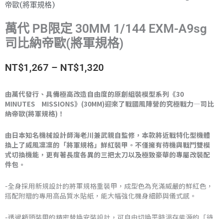
帝歐(將軍規格)
萬代 PB限定 30MM 1/144 EXM-A9sg
司比納帝歐(將軍規格)
價
NT$
1,267
–
NT$
1,320
格
由萬代發行、具備極高改造自由度的原創組裝模型系列《30
MINUTES MISSIONS》(30MM)迎來了戰國風陣營的究極戰力—司比
範
納帝歐(將軍規格)！
圍：
由日本知名機械設計師海老川兼武親自監修，本款將近戰特化型機體
NT$1,267
換上了威風凜凜的「將軍規格」鮮紅裝甲。不僅擁有待機與戰鬥雙模
式切換機能，更有著長度各異的三把太刀以及極致豪華的專屬改裝配
到
件包。
NT$1,320
-全身採用新規設計的將軍規格重裝甲，成型色為充滿威嚴的鮮紅色，
搭配附贈的專用高品質水貼紙，能大幅強化機身細節與儀式感。
-透過額頭裝甲的精密替換安裝設計，可自由切換平時溫存能源的「待