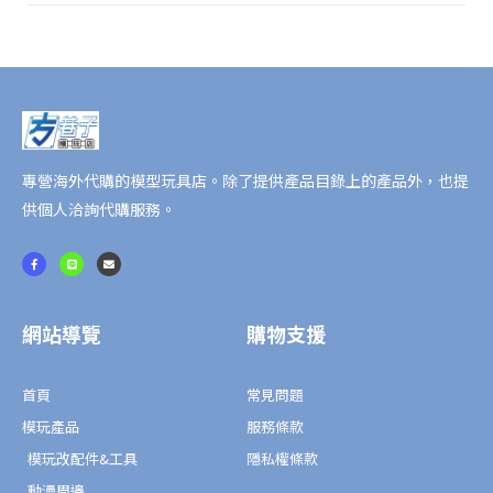
格)
數
量
專營海外代購的模型玩具店。除了提供產品目錄上的產品外，也提
供個人洽詢代購服務。
F
L
E
a
i
n
c
n
v
e
e
e
b
l
o
o
o
p
網站導覽
購物支援
k
e
-
f
首頁
常見問題
模玩產品
服務條款
模玩改配件&工具
隱私權條款
動漫周邊