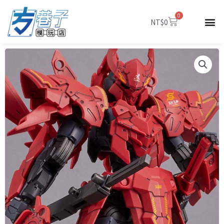
跳
0
至
購
NT$
0
物
主
籃
要
內
容