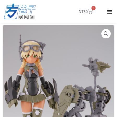
跳
0
至
購
NT$
0
物
主
籃
要
內
容