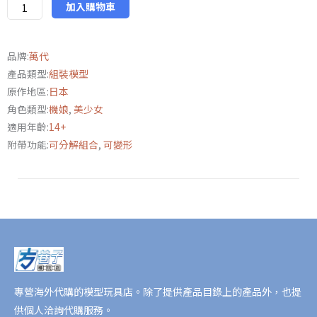
Tc10m
加入購物車
瑞
普
品牌:
萬代
蕾
產品類型:
組裝模型
洛
原作地區:
日本
=
角色類型:
機娘
,
美少女
普
適用年齡:
14+
洛
附帶功能:
可分解組合
,
可變形
潘
(詼
諧
裝)
數
量
專營海外代購的模型玩具店。除了提供產品目錄上的產品外，也提
供個人洽詢代購服務。