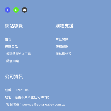
F
L
E
a
i
n
c
n
v
e
e
e
b
l
o
o
o
p
網站導覽
購物支援
k
e
-
f
首頁
常見問題
模玩產品
服務條款
模玩改配件&工具
隱私權條款
動漫周邊
公司資訊
統編：88926104
地址：嘉義市東區宣信街382號
客服信箱：service@squarealley.com.tw