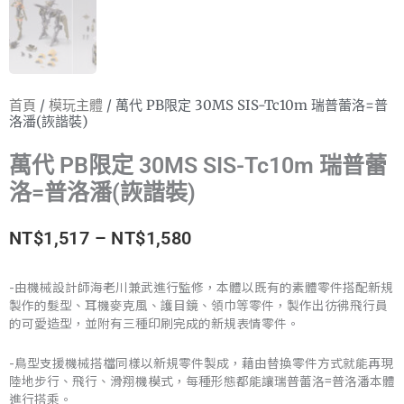
首頁
/
模玩主體
/ 萬代 PB限定 30MS SIS-Tc10m 瑞普蕾洛=普
洛潘(詼諧裝)
萬代 PB限定 30MS SIS-Tc10m 瑞普蕾
洛=普洛潘(詼諧裝)
價
NT$
1,517
–
NT$
1,580
格
-由機械設計師海老川兼武進行監修，本體以既有的素體零件搭配新規
製作的髮型、耳機麥克風、護目鏡、領巾等零件，製作出彷彿飛行員
範
的可愛造型，並附有三種印刷完成的新規表情零件。
圍：
-鳥型支援機械搭檔同樣以新規零件製成，藉由替換零件方式就能再現
NT$1,517
陸地步行、飛行、滑翔機模式，每種形態都能讓瑞普蕾洛=普洛潘本體
進行搭乘。