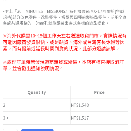
到
-附上『30 MINUTES MISSIONS』系列機體eEMX-17阿爾托[空戰
NT$1,580
規格]部分改色零件、改裝零件、短髮與四種前髮造型零件，活用全身
各處共通規格的 3mm孔就能組裝出各式各樣的造型變化。
※
海外代購需
10~15
個工作天左右送達取貨門市，
實際情況有
可能因廠商發貨很快、或是缺貨、海外或台灣有長休假等因
素，而有提前或延長時間到貨的狀況，此部分還請諒解。
※
處理訂單時若發現廠商無貨或漲價，本店有權直接取消訂
單，並會發出通知說明情況。
萬
代
Quantity
Price
PB
限
2
NT$
1,548
定
3 +
NT$
1,517
30MS
SIS-