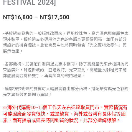
FESTIVAL 2024]
價
NT$
16,800
–
NT$
17,500
格
-基於過去發售的一般版修改而來，運用珍珠色、高光澤色與金屬色表
現外裝甲，相較過去多運用消光色的各版本更顯得閃亮，並印有部分
範
新設計的機身標誌。此套商品中也將同時包含「光之翼特效零件」與
展示台座。
圍：
NT$16,800
-各部機構、武裝配件則與過去版本相同，除了高能量光束步槍與抗光
束盾牌外，背包掛載的「亞隆戴特」光束巨劍、高能量長射程光束砲
到
都能展開並持於雙手，再現帥氣的戰鬥場景。
NT$17,500
-輪廓彷彿蝴蝶的雙翼可大幅展開露出部分內構，搭配帶有偏光色彩的
光之翼特效更是魄力滿點！
※
海外代購需
10~15
個工作天左右送達取貨門市，
實際情況有
可能因廠商發貨很快、或是缺貨、海外或台灣有長休假等因
素，而有提前或延長時間到貨的狀況，此部分還請諒解。