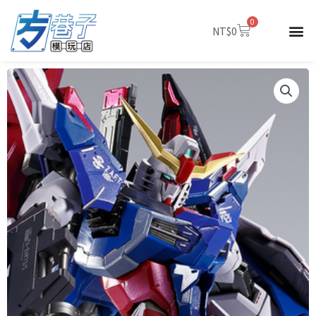
跳
0
至
購
NT$
0
物
主
籃
要
內
容