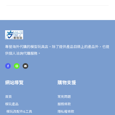
件
套
組)
[METAL
BUILD
FESTIVAL
2024]
數
專營海外代購的模型玩具店。除了提供產品目錄上的產品外，也提
量
供個人洽詢代購服務。
F
L
E
a
i
n
c
n
v
e
e
e
b
l
o
o
o
p
網站導覽
購物支援
k
e
-
f
首頁
常見問題
模玩產品
服務條款
模玩改配件&工具
隱私權條款