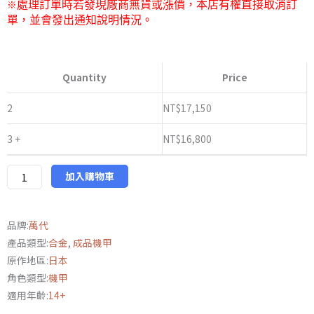
※
處理訂單時若發現廠商無貨或漲價，本店有權直接取消訂
單，並會發出通知說明情況。
萬
代
Quantity
Price
魂
會
2
NT$
17,150
場
3 +
NT$
16,800
限
定
METAL
加入購物車
BUILD
命
品牌:
萬代
運
產品類型:
合金
,
成品機甲
鋼
原作地區:
日本
彈
角色類型:
機甲
(全
適用年齡:
14+
配